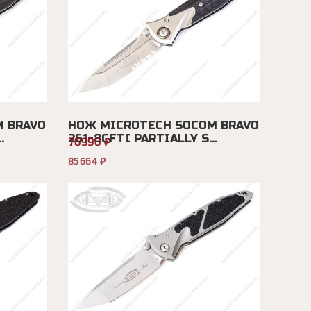
 BRAVO
НОЖ MICROTECH SOCOM BRAVO
.
261-8CFTI PARTIALLY S...
76990 ₽
85664 ₽