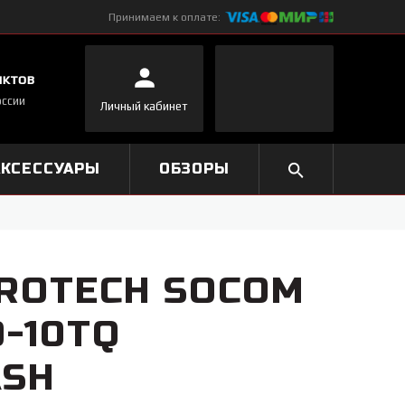
Принимаем к оплате:
нктов
оссии
Личный кабинет
АКСЕССУАРЫ
ОБЗОРЫ
ROTECH SOCOM
0-10TQ
ASH