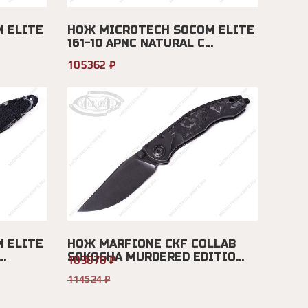
 ELITE
НОЖ MICROTECH SOCOM ELITE
161-10 APNC NATURAL C...
105362 ₽
 ELITE
НОЖ MARFIONE CKF COLLAB
.
SOKOSHA MURDERED EDITIO...
103070 ₽
114524 ₽