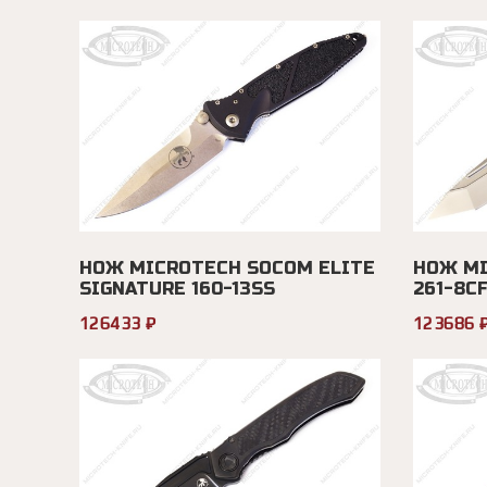
НОЖ MICROTECH SOCOM ELITE
НОЖ MI
SIGNATURE 160-13SS
261-8CF
126433 ₽
123686 