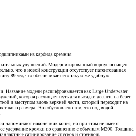
 подшипниками из карбида кремния.
мечательных улучшений. Модернизированный корпус оснащен
ельно, что в новой конструкции отсутствует патентованная
ну 89 мм, что обеспечивает его такую ​​же удобную
и. Название модели расшифровывается как Large Underwater
ений, которая расчищает путь для высадки десанта на берег
ткой и выступом вдоль верхней части, который переходит на
такого размера. Это обусловлено тем, что под водой
.
мой напоминают наконечник копья, но при этом не имеют
чшее удержание кромки по сравнению с обычным M390. Толщина
стандартные сатинирование спусков и стоунвош.