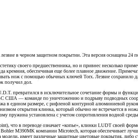
и лезвие в черном защитном покрытии. Эта версия оснащена 24
стетику своего предшественника, но и привнес несколько при
да кремния, обеспечивая еще более плавное движение. Примечат
ивать нож с помощью обычных ключей Torx. Лезвие сохранило дли
ок получил дол.
.D.T. превратился в исключительное сочетание формы и функци
 ВС США — команде по уничтожению и подрыву подводных сооруж
ожа в едином размере, с рифленой контурной алюминиевой рукоя
измом открытия клинка, который обычно не встречается в ножах 
тому пружина установлена с учетом сопротивления водной среды
int), что в переводе означает «копье», клинки LUDT своей фор
и Bohler M390MK компании Microtech, которая обеспечивает лу
кса модели, имеет различные защитные цветовые покрытия, либо 