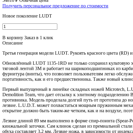
54810 ₽
Обычная цена
Получить персональное предложение по стоимости
Новое поколение LUDT
В корзину
Заказ в 1 клик
Описание
Третья генерация модели LUDT. Рукоять красного цвета (RD) 
Обновлённый LUDT 1135-1RD не только сохранил культовую э
тяговой лентой 3M и работает на шарикоподшипниках из карби
фурнитура (винты), что позволяет пользователям легко обслуж
портативность, как и его предшественника. Также новый клин
Первый выпущенный в линейке складных ножей Microtech, L.U
Demolition Team, что дает отсылку к элитному подразделению
противника. Модель проделала долгий путь от прототипа до н
лезвие. L.U.D.T. может похвастаться мощным пружинным механ
открытие должно быть таким-же четким, как и на воздухе, поэ
Лезвие длиной 89 мм выполнено в форме спир-поинта (Spear-Po
кинжальной заточки. Сам клинок сделан из премиальной стал
обуха составляет 3,2 мм. Лезвие ножа, в зависимости от инде