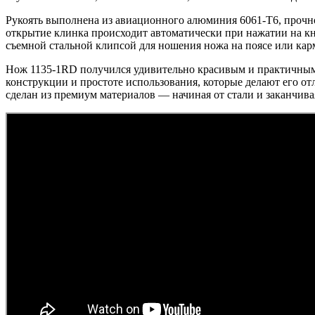
Рукоять выполнена из авиационного алюминия 6061-T6, прочног
открытие клинка происходит автоматически при нажатии на кн
съемной стальной клипсой для ношения ножа на поясе или карм
Нож 1135-1RD получился удивительно красивым и практичным, 
конструкции и простоте использования, которые делают его о
сделан из премиум материалов — начиная от стали и заканчив