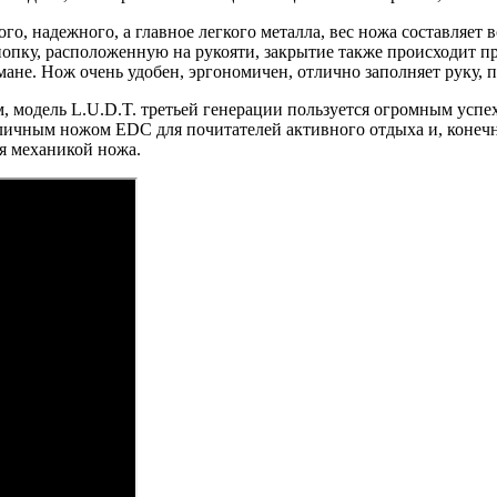
о, надежного, а главное легкого металла, вес ножа составляет 
опку, расположенную на рукояти, закрытие также происходит п
ане. Нож очень удобен, эргономичен, отлично заполняет руку, п
модель L.U.D.T. третьей генерации пользуется огромным успех
тличным ножом EDC для почитателей активного отдыха и, конеч
ая механикой ножа.