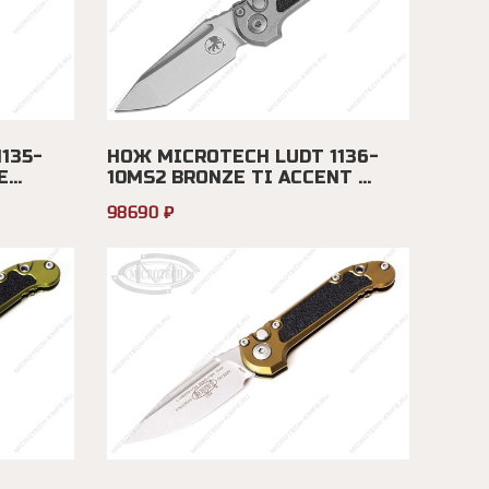
135-
НОЖ MICROTECH LUDT 1136-
...
10MS2 BRONZE TI ACCENT ...
98690 ₽