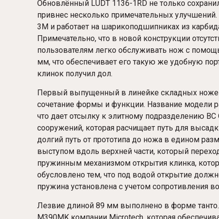
Обновлённый LUDT 1136-1RD не только сохранил
привнес несколько примечательных улучшений.
3M и работает на шарикоподшипниках из карбид
Примечательно, что в новой конструкции отсутст
пользователям легко обслуживать нож с помощь
мм, что обеспечивает его такую ​​же удобную по
клинок получил дол.
Первый выпущенный в линейке складных ножей Mi
сочетание формы и функции. Название модели ра
что дает отсылку к элитному подразделению В
сооружений, которая расчищает путь для высадк
долгий путь от прототипа до ножа в едином раз
выступом вдоль верхней части, который переход
пружинным механизмом открытия клинка, которы
обусловлено тем, что под водой открытие должно
пружина установлена с учетом сопротивления в
Лезвие длиной 89 мм выполнено в форме танто. 
M390MK компании Microtech, которая обеспечив