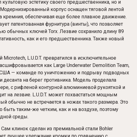
 культовую эстетику своего предшественника, но и
 Модернизированный корпус оснащен тяговой лентой
а кремния, обеспечивая еще более плавное движение.
вует патентованная фурнитура (винты), что позволяет
ю обычных ключей Torx. Лезвие сохранило длину 89
ртативность, как и его предшественника. Также новый
crotech, L.U.D.T. превратился в исключительное
сшифровывается как Large Underwater Demolition Team,
С США — команде по уничтожению и подрыву подводных
и десанта на берег противника. Модель проделала
мере, с рифленой контурной алюминиевой рукояткой и
ит на лезвие. L.U.D.T. может похвастаться мощным
й обычно не встречается в ножах такого размера. Это
 быть таким-же четким, как и на воздухе, поэтому
одной среды.
Сам клинок сделан из премиальной стали Bohler
ает лучшее удержание кромки по сравнению с