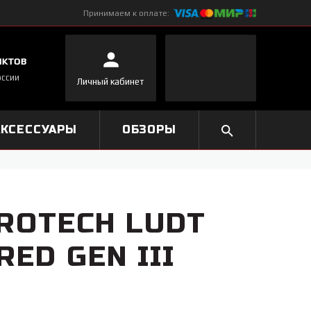
Принимаем к оплате:
нктов
оссии
Личный кабинет
АКСЕССУАРЫ
ОБЗОРЫ
ROTECH LUDT
RED GEN III