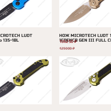
CROTECH LUDT
НОЖ MICROTECH LUDT 1
 135-1BL
1CDENCB GEN III FULL CE
106250 ₽
125000 ₽