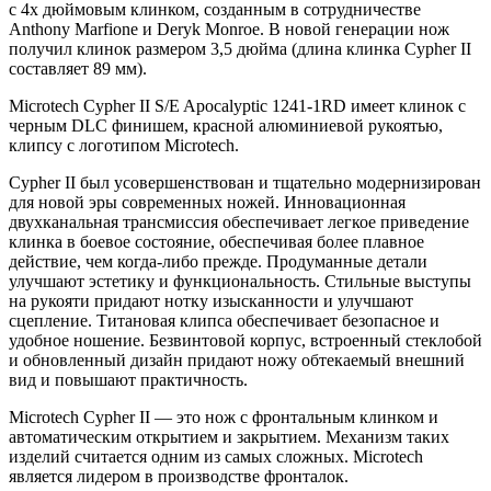
с 4х дюймовым клинком, созданным в сотрудничестве
Anthony Marfione и Deryk Monroe. В новой генерации нож
получил клинок размером 3,5 дюйма (длина клинка Cypher II
составляет 89 мм).
Microtech Cypher II S/E Apocalyptic 1241-1RD имеет клинок с
черным DLC финишем, красной алюминиевой рукоятью,
клипсу с логотипом Microtech.
Cypher II был усовершенствован и тщательно модернизирован
для новой эры современных ножей. Инновационная
двухканальная трансмиссия обеспечивает легкое приведение
клинка в боевое состояние, обеспечивая более плавное
действие, чем когда-либо прежде. Продуманные детали
улучшают эстетику и функциональность. Стильные выступы
на рукояти придают нотку изысканности и улучшают
сцепление. Титановая клипса обеспечивает безопасное и
удобное ношение. Безвинтовой корпус, встроенный стеклобой
и обновленный дизайн придают ножу обтекаемый внешний
вид и повышают практичность.
Microtech Cypher II — это нож с фронтальным клинком и
автоматическим открытием и закрытием. Механизм таких
изделий считается одним из самых сложных. Microtech
является лидером в производстве фронталок.