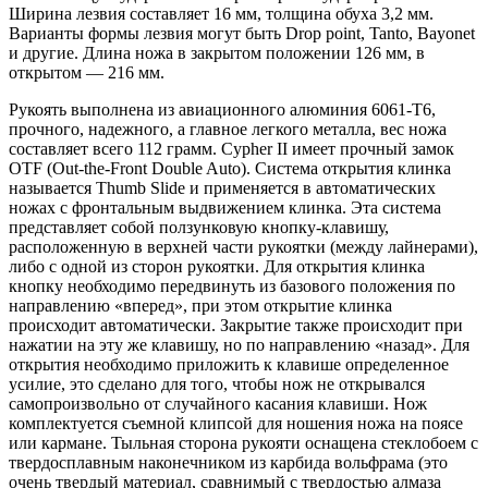
Ширина лезвия составляет 16 мм, толщина обуха 3,2 мм.
Варианты формы лезвия могут быть Drop point, Tanto, Bayonet
и другие. Длина ножа в закрытом положении 126 мм, в
открытом — 216 мм.
Рукоять выполнена из авиационного алюминия 6061-T6,
прочного, надежного, а главное легкого металла, вес ножа
составляет всего 112 грамм. Cypher II имеет прочный замок
OTF (Out-the-Front Double Auto). Система открытия клинка
называется Thumb Slide и применяется в автоматических
ножах с фронтальным выдвижением клинка. Эта система
представляет собой ползунковую кнопку-клавишу,
расположенную в верхней части рукоятки (между лайнерами),
либо с одной из сторон рукоятки. Для открытия клинка
кнопку необходимо передвинуть из базового положения по
направлению «вперед», при этом открытие клинка
происходит автоматически. Закрытие также происходит при
нажатии на эту же клавишу, но по направлению «назад». Для
открытия необходимо приложить к клавише определенное
усилие, это сделано для того, чтобы нож не открывался
самопроизвольно от случайного касания клавиши. Нож
комплектуется съемной клипсой для ношения ножа на поясе
или кармане. Тыльная сторона рукояти оснащена стеклобоем с
твердосплавным наконечником из карбида вольфрама (это
очень твердый материал, сравнимый с твердостью алмаза