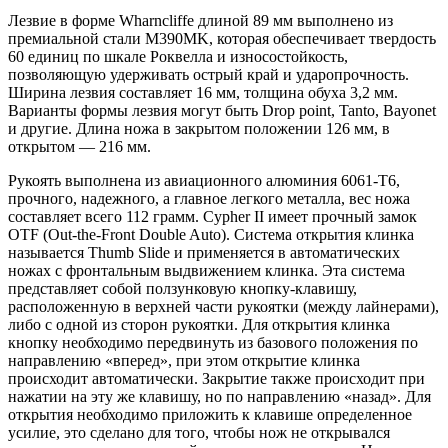
Лезвие в форме Wharncliffe длиной 89 мм выполнено из
премиальной стали M390MK, которая обеспечивает твердость
60 единиц по шкале Роквелла и износостойкость,
позволяющую удерживать острый край и ударопрочность.
Ширина лезвия составляет 16 мм, толщина обуха 3,2 мм.
Варианты формы лезвия могут быть Drop point, Tanto, Bayonet
и другие. Длина ножа в закрытом положении 126 мм, в
открытом — 216 мм.
Рукоять выполнена из авиационного алюминия 6061-T6,
прочного, надежного, а главное легкого металла, вес ножа
составляет всего 112 грамм. Cypher II имеет прочный замок
OTF (Out-the-Front Double Auto). Система открытия клинка
называется Thumb Slide и применяется в автоматических
ножах с фронтальным выдвижением клинка. Эта система
представляет собой ползунковую кнопку-клавишу,
расположенную в верхней части рукоятки (между лайнерами),
либо с одной из сторон рукоятки. Для открытия клинка
кнопку необходимо передвинуть из базового положения по
направлению «вперед», при этом открытие клинка
происходит автоматически. Закрытие также происходит при
нажатии на эту же клавишу, но по направлению «назад». Для
открытия необходимо приложить к клавише определенное
усилие, это сделано для того, чтобы нож не открывался