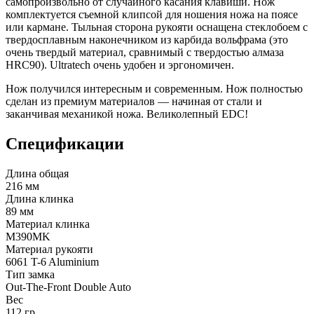
самопроизвольно от случайного касания клавиши. Нож
комплектуется съемной клипсой для ношения ножа на поясе
или кармане. Тыльная сторона рукояти оснащена стеклобоем с
твердосплавным наконечником из карбида вольфрама (это
очень твердый материал, сравнимый с твердостью алмаза
HRC90). Ultratech очень удобен и эргономичен.
Нож получился интересным и современным. Нож полностью
сделан из премиум материалов — начиная от стали и
заканчивая механикой ножа. Великолепный EDC!
Спецификации
Длина общая
216 мм
Длина клинка
89 мм
Материал клинка
M390MK
Материал рукояти
6061 T-6 Aluminium
Тип замка
Out-The-Front Double Auto
Вес
112 гр