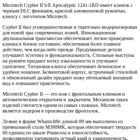
Microtech Cypher II S/E Apocalyptic 1241-1RD имеет клинок с
черным DLC финишем, красной алюминиевой рукоятью,
клипсу с логотипом Microtech.
Cypher II был усовершенствован и тщательно модернизирован
для новой эры современных ножей. Инновационная
двухканальная трансмиссия обеспечивает легкое приведение
клинка в боевое состояние, обеспечивая более плавное
действие, чем когда-либо прежде. Продуманные детали
улучшают эстетику и функциональность. Стильные выступы
на рукояти придают нотку изысканности и улучшают
сцепление. Титановая клипса обеспечивает безопасное и
удобное ношение. Безвинтовой корпус, встроенный стеклобой
и обновленный дизайн придают ножу обтекаемый внешний
вид и повышают практичность.
Microtech Cypher II — это нож с фронтальным клинком и
автоматическим открытием и закрытием. Механизм таких
изделий считается одним из самых сложных. Microtech
является лидером в производстве фронталок.
Лезвие в форме Wharncliffe длиной 89 мм выполнено из
премиальной стали M390MK, которая обеспечивает твердость
60 единиц по шкале Роквелла и износостойкость,
позволяющую удерживать острый край и ударопрочность.