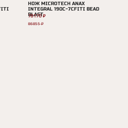
НОЖ MICROTECH ANAX
FITI
INTEGRAL 190C-7CFITI BEAD
BLAST
78170 ₽
86855 ₽