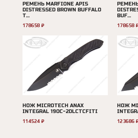
РЕМЕНЬ MARFIONE APIS
РЕМЕНЬ
DISTRESSED BROWN BUFFALO
DISTRE
T...
BUF...
178658 ₽
178658 
НОЖ MICROTECH ANAX
НОЖ MI
INTEGRAL 190C-2DLCTCFITI
INTEGR
114524 ₽
123686 