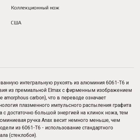
Коллекционный нож
США
ованную интегральную рукоять из алюминия 6061-T6 и
вия из премиальной Elmax с фирменным изображением
e amorphous carbon), что в переводе означает
хнология плазменного импульсного распыления графита
 с достаточно большой энергией на клинок ножа, тем
юминиевая ручка Anax весит немного меньше, чем
одели из 6061-T6 - использование стандартного
ла (стеклобоя).