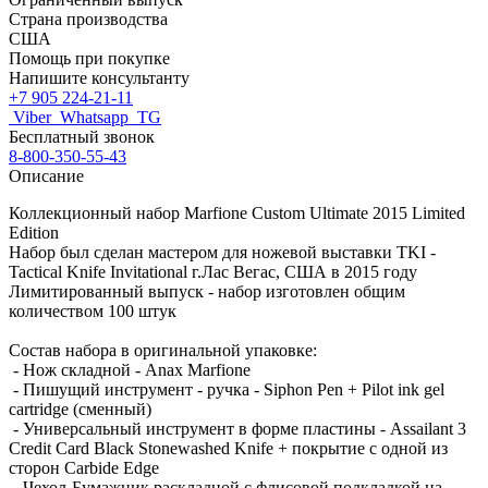
Страна производства
США
Помощь при покупке
Напишите консультанту
+7 905 224-21-11
Viber
Whatsapp
TG
Бесплатный звонок
8-800-350-55-43
Описание
Коллекционный набор Marfione Custom Ultimate 2015 Limited
Edition
Набор был сделан мастером для ножевой выставки TKI -
Tactical Knife Invitational г.Лас Вегас, США в 2015 году
Лимитированный выпуск - набор изготовлен общим
количеством 100 штук
Состав набора в оригинальной упаковке:
- Нож складной - Anax Marfione
- Пишущий инструмент - ручка - Siphon Pen + Pilot ink gel
cartridge (cменный)
- Универсальный инструмент в форме пластины - Assailant 3
Credit Card Black Stonewashed Knife + покрытие с одной из
сторон Carbide Edge
- Чехол-Бумажник раскладной с флисовой подкладкой на