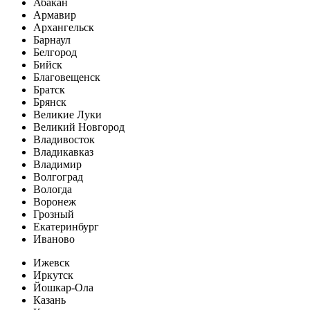
Абакан
Армавир
Архангельск
Барнаул
Белгород
Бийск
Благовещенск
Братск
Брянск
Великие Луки
Великий Новгород
Владивосток
Владикавказ
Владимир
Волгоград
Вологда
Воронеж
Грозный
Екатеринбург
Иваново
Ижевск
Иркутск
Йошкар-Ола
Казань