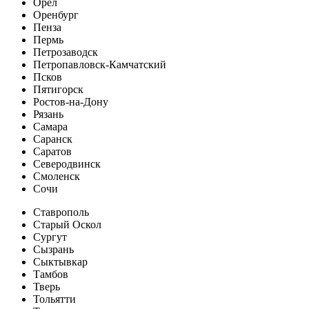
Орёл
Оренбург
Пенза
Пермь
Петрозаводск
Петропавловск-Камчатский
Псков
Пятигорск
Ростов-на-Дону
Рязань
Самара
Саранск
Саратов
Северодвинск
Смоленск
Сочи
Ставрополь
Старый Оскол
Сургут
Сызрань
Сыктывкар
Тамбов
Тверь
Тольятти