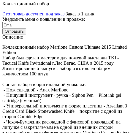
Коллекционный набор
Этот товар доступен под заказ
Заказ в 1 клик
Уведомить меня о появлении в продаже:
Отправить
Описание
Коллекционный набор Marfione Custom Ultimate 2015 Limited
Edition
Набор был сделан мастером для ножевой выставки TKI -
Tactical Knife Invitational г.Лас Вегас, США в 2015 году
Лимитированный выпуск - набор изготовлен общим
количеством 100 штук
Состав набора в оригинальной упаковке:
- Нож складной - Anax Marfione
- Пишущий инструмент - ручка - Siphon Pen + Pilot ink gel
cartridge (cменный)
- Универсальный инструмент в форме пластины - Assailant 3
Credit Card Black Stonewashed Knife + покрытие с одной из
сторон Carbide Edge
- Чехол-Бумажник раскладной с флисовой подкладкой на
липучке с закрепляемым на одной из внешних сторон
титановой моделью фирменного знака Marfione Custom Knives