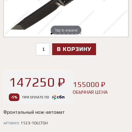
Tap to expand
Tap to expand
Tap to expand
Tap to expand
Tap to expand
Tap to expand
Tap to expand
Tap to expand
В КОРЗИНУ
147250 ₽
155000 ₽
ОБЫЧНАЯ ЦЕНА
-5%
ПРИ ОПЛАТЕ ПО
Фронтальный нож-автомат
1123-1DLCTSH
АРТИКУЛ: