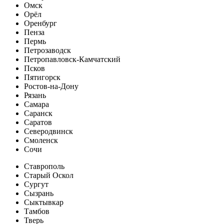
Омск
Орёл
Оренбург
Пенза
Пермь
Петрозаводск
Петропавловск-Камчатский
Псков
Пятигорск
Ростов-на-Дону
Рязань
Самара
Саранск
Саратов
Северодвинск
Смоленск
Сочи
Ставрополь
Старый Оскол
Сургут
Сызрань
Сыктывкар
Тамбов
Тверь