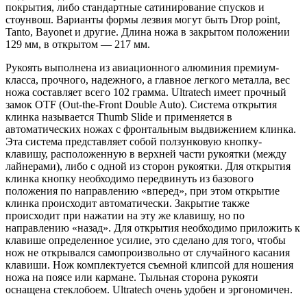
покрытия, либо стандартные сатинирование спусков и
стоунвош. Варианты формы лезвия могут быть Drop point,
Tanto, Bayonet и другие. Длина ножа в закрытом положении
129 мм, в открытом — 217 мм.
Рукоять выполнена из авиационного алюминия премиум-
класса, прочного, надежного, а главное легкого металла, вес
ножа составляет всего 102 грамма. Ultratech имеет прочный
замок OTF (Out-the-Front Double Auto). Система открытия
клинка называется Thumb Slide и применяется в
автоматических ножах с фронтальным выдвижением клинка.
Эта система представляет собой ползунковую кнопку-
клавишу, расположенную в верхней части рукоятки (между
лайнерами), либо с одной из сторон рукоятки. Для открытия
клинка кнопку необходимо передвинуть из базового
положения по направлению «вперед», при этом открытие
клинка происходит автоматически. Закрытие также
происходит при нажатии на эту же клавишу, но по
направлению «назад». Для открытия необходимо приложить к
клавише определенное усилие, это сделано для того, чтобы
нож не открывался самопроизвольно от случайного касания
клавиши. Нож комплектуется съемной клипсой для ношения
ножа на поясе или кармане. Тыльная сторона рукояти
оснащена стеклобоем. Ultratech очень удобен и эргономичен.