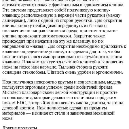
автоматических ножах с фронтальным выдвижением клинка.
Эта система представляет собой ползунковую кнопку-
клавишу, расположенную в верхней части рукоятки (между
лайнерами), либо с одной из сторон рукоятки. Для открытия
клинка кнопку необходимо передвинуть из базового
положения по направлению «вперед», при этом открытие
клинка происходит автоматически. Закрытие также
происходит при нажатии на эту же клавишу, но по
направлению «назад». Для открытия необходимо приложить к
клавише определенное усилие, это сделано для того, чтобы
нож не открывался самопроизвольно от случайного касания
клавиши. Нож комплектуется съемной клипсой для ношения
ножа на поясе или кармане. Тыльная сторона рукояти
оснащена стеклобоем. Ultratech очень удобен и эргономичен.
Нож получился невероятно крутым и современным, модель
пользуется огромным успехом среди любителей бренда
Microtech благодаря своей легкой конструкции и простоте
использования, которые делают его отличным городским
ножом EDC, который можно вешать как на джинсы, так и на
деловой костюм. Нож полностью сделан из премиум
материалов — начиная от стали и заканчивая механикой
ножа.
Другие продукты