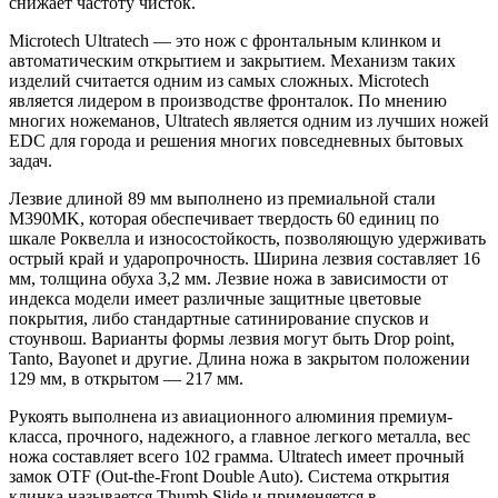
снижает частоту чисток.
Microtech Ultratech — это нож с фронтальным клинком и
автоматическим открытием и закрытием. Механизм таких
изделий считается одним из самых сложных. Microtech
является лидером в производстве фронталок. По мнению
многих ножеманов, Ultratech является одним из лучших ножей
EDC для города и решения многих повседневных бытовых
задач.
Лезвие длиной 89 мм выполнено из премиальной стали
M390MK, которая обеспечивает твердость 60 единиц по
шкале Роквелла и износостойкость, позволяющую удерживать
острый край и ударопрочность. Ширина лезвия составляет 16
мм, толщина обуха 3,2 мм. Лезвие ножа в зависимости от
индекса модели имеет различные защитные цветовые
покрытия, либо стандартные сатинирование спусков и
стоунвош. Варианты формы лезвия могут быть Drop point,
Tanto, Bayonet и другие. Длина ножа в закрытом положении
129 мм, в открытом — 217 мм.
Рукоять выполнена из авиационного алюминия премиум-
класса, прочного, надежного, а главное легкого металла, вес
ножа составляет всего 102 грамма. Ultratech имеет прочный
замок OTF (Out-the-Front Double Auto). Система открытия
клинка называется Thumb Slide и применяется в