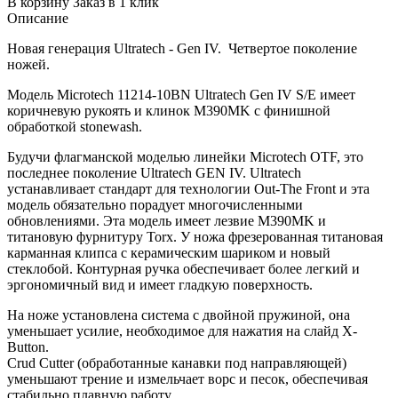
В корзину
Заказ в 1 клик
Описание
Новая генерация Ultratech - Gen IV. Четвертое поколение
ножей.
Модель Microtech 11214-10BN Ultratech Gen IV S/E имеет
коричневую рукоять и клинок M390MK с финишной
обработкой stonewash.
Будучи флагманской моделью линейки Microtech OTF, это
последнее поколение Ultratech GEN IV. Ultratech
устанавливает стандарт для технологии Out-The Front и эта
модель обязательно порадует многочисленными
обновлениями. Эта модель имеет лезвие M390MK и
титановую фурнитуру Torx. У ножа фрезерованная титановая
карманная клипса с керамическим шариком и новый
стеклобой. Контурная ручка обеспечивает более легкий и
эргономичный вид и имеет гладкую поверхность.
На ноже установлена система с двойной пружиной, она
уменьшает усилие, необходимое для нажатия на слайд X-
Button.
Crud Cutter (обработанные канавки под направляющей)
уменьшают трение и измельчает ворс и песок, обеспечивая
стабильно плавную работу.