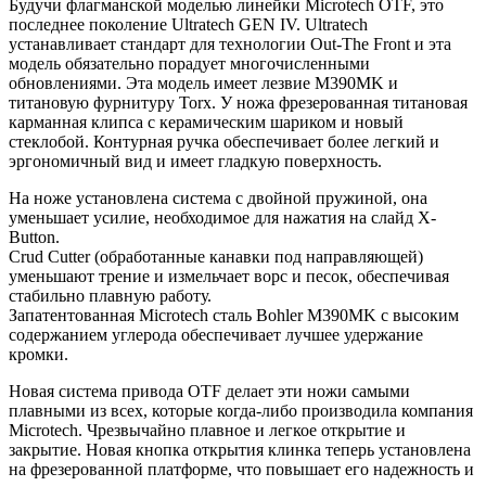
Будучи флагманской моделью линейки Microtech OTF, это
последнее поколение Ultratech GEN IV. Ultratech
устанавливает стандарт для технологии Out-The Front и эта
модель обязательно порадует многочисленными
обновлениями. Эта модель имеет лезвие M390MK и
титановую фурнитуру Torx. У ножа фрезерованная титановая
карманная клипса с керамическим шариком и новый
стеклобой. Контурная ручка обеспечивает более легкий и
эргономичный вид и имеет гладкую поверхность.
На ноже установлена система с двойной пружиной, она
уменьшает усилие, необходимое для нажатия на слайд X-
Button.
Crud Cutter (обработанные канавки под направляющей)
уменьшают трение и измельчает ворс и песок, обеспечивая
стабильно плавную работу.
Запатентованная Microtech сталь Bohler M390MK с высоким
содержанием углерода обеспечивает лучшее удержание
кромки.
Новая система привода OTF делает эти ножи самыми
плавными из всех, которые когда-либо производила компания
Microtech. Чрезвычайно плавное и легкое открытие и
закрытие. Новая кнопка открытия клинка теперь установлена
на фрезерованной платформе, что повышает его надежность и