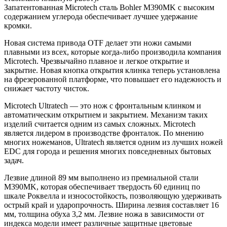
Запатентованная Microtech сталь Bohler M390MK с высоким
содержанием углерода обеспечивает лучшее удержание
кромки.
Новая система привода OTF делает эти ножи самыми
плавными из всех, которые когда-либо производила компания
Microtech. Чрезвычайно плавное и легкое открытие и
закрытие. Новая кнопка открытия клинка теперь установлена
на фрезерованной платформе, что повышает его надежность и
снижает частоту чисток.
Microtech Ultratech — это нож с фронтальным клинком и
автоматическим открытием и закрытием. Механизм таких
изделий считается одним из самых сложных. Microtech
является лидером в производстве фронталок. По мнению
многих ножеманов, Ultratech является одним из лучших ножей
EDC для города и решения многих повседневных бытовых
задач.
Лезвие длиной 89 мм выполнено из премиальной стали
M390MK, которая обеспечивает твердость 60 единиц по
шкале Роквелла и износостойкость, позволяющую удерживать
острый край и ударопрочность. Ширина лезвия составляет 16
мм, толщина обуха 3,2 мм. Лезвие ножа в зависимости от
индекса модели имеет различные защитные цветовые