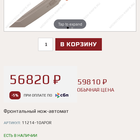
Tap to expand
Tap to expand
В КОРЗИНУ
56820 ₽
59810 ₽
ОБЫЧНАЯ ЦЕНА
-5%
ПРИ ОПЛАТЕ ПО
Фронтальный нож-автомат
11214-10APOR
АРТИКУЛ:
ЕСТЬ В НАЛИЧИИ