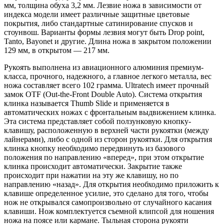
мм, толщина обуха 3,2 мм. Лезвие ножа в зависимости от
индекса модели имеет различные защитные цветовые
покрытия, либо стандартные сатинирование спусков и
стоунвош. Варианты формы лезвия могут быть Drop point,
Tanto, Bayonet и другие. Длина ножа в закрытом положении
129 мм, в открытом — 217 мм.
Рукоять выполнена из авиационного алюминия премиум-
класса, прочного, надежного, а главное легкого металла, вес
ножа составляет всего 102 грамма. Ultratech имеет прочный
замок OTF (Out-the-Front Double Auto). Система открытия
клинка называется Thumb Slide и применяется в
автоматических ножах с фронтальным выдвижением клинка.
Эта система представляет собой ползунковую кнопку-
клавишу, расположенную в верхней части рукоятки (между
лайнерами), либо с одной из сторон рукоятки. Для открытия
клинка кнопку необходимо передвинуть из базового
положения по направлению «вперед», при этом открытие
клинка происходит автоматически. Закрытие также
происходит при нажатии на эту же клавишу, но по
направлению «назад». Для открытия необходимо приложить к
клавише определенное усилие, это сделано для того, чтобы
нож не открывался самопроизвольно от случайного касания
клавиши. Нож комплектуется съемной клипсой для ношения
ножа на поясе или кармане. Тыльная сторона рукояти