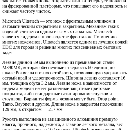
закрытие. Новая кнопка открытия клинка теперь установлена
на фрезерованной платформе, что повышает его надежность и
снижает частоту чисток.
Microtech Ultratech — это нож с фронтальным клинком и
автоматическим открытием и закрытием. Механизм таких
изделий считается одним из самых сложных. Microtech
является лидером в производстве фронталок. По мнению
многих ножеманов, Ultratech является одним из лучших ножей
EDC для города и решения многих повседневных бытовых
задач.
Лезвие длиной 89 мм выполнено из премиальной стали
M390MK, которая обеспечивает твердость 60 единиц по
шкале Роквелла и износостойкость, позволяющую удерживать
острый край и ударопрочность. Ширина лезвия составляет 16
мм, толщина обуха 3,2 мм. Лезвие ножа в зависимости от
индекса модели имеет различные защитные цветовые
покрытия, либо стандартные сатинирование спусков и
стоунвош. Варианты формы лезвия могут быть Drop point,
Tanto, Bayonet и другие. Длина ножа в закрытом положении
129 мм, в открытом — 217 мм.
Рукоять выполнена из авиационного алюминия премиум-
класса, прочного, надежного, а главное легкого металла, вес
ножа составляет всего 102 грамма. Ultratech имеет прочный