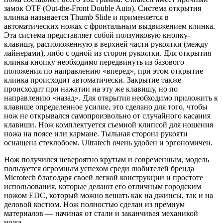
замок OTF (Out-the-Front Double Auto). Система открытия
клинка называется Thumb Slide и применяется в
автоматических ножах с фронтальным выдвижением клинка.
Эта система представляет собой ползунковую кнопку-
клавишу, расположенную в верхней части рукоятки (между
лайнерами), либо с одной из сторон рукоятки. Для открытия
клинка кнопку необходимо передвинуть из базового
положения по направлению «вперед», при этом открытие
клинка происходит автоматически. Закрытие также
происходит при нажатии на эту же клавишу, но по
направлению «назад». Для открытия необходимо приложить к
клавише определенное усилие, это сделано для того, чтобы
нож не открывался самопроизвольно от случайного касания
клавиши. Нож комплектуется съемной клипсой для ношения
ножа на поясе или кармане. Тыльная сторона рукояти
оснащена стеклобоем. Ultratech очень удобен и эргономичен.
Нож получился невероятно крутым и современным, модель
пользуется огромным успехом среди любителей бренда
Microtech благодаря своей легкой конструкции и простоте
использования, которые делают его отличным городским
ножом EDC, который можно вешать как на джинсы, так и на
деловой костюм. Нож полностью сделан из премиум
материалов — начиная от стали и заканчивая механикой
ножа.