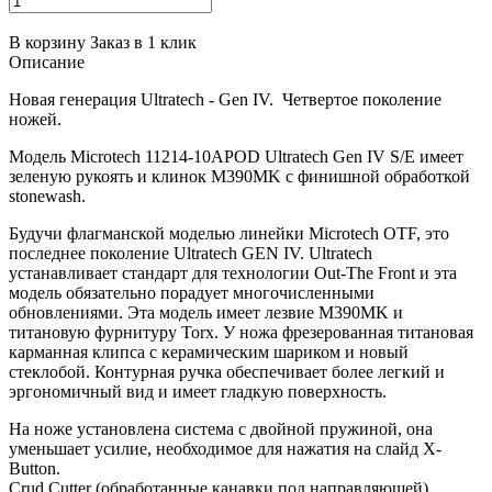
В корзину
Заказ в 1 клик
Описание
Новая генерация Ultratech - Gen IV. Четвертое поколение
ножей.
Модель Microtech 11214-10APOD Ultratech Gen IV S/E имеет
зеленую рукоять и клинок M390MK с финишной обработкой
stonewash.
Будучи флагманской моделью линейки Microtech OTF, это
последнее поколение Ultratech GEN IV. Ultratech
устанавливает стандарт для технологии Out-The Front и эта
модель обязательно порадует многочисленными
обновлениями. Эта модель имеет лезвие M390MK и
титановую фурнитуру Torx. У ножа фрезерованная титановая
карманная клипса с керамическим шариком и новый
стеклобой. Контурная ручка обеспечивает более легкий и
эргономичный вид и имеет гладкую поверхность.
На ноже установлена система с двойной пружиной, она
уменьшает усилие, необходимое для нажатия на слайд X-
Button.
Crud Cutter (обработанные канавки под направляющей)