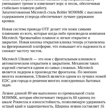
уменьшают трение и измельчает ворс и песок, обеспечивая
стабильно плавную работу.
Запатентованная Microtech сталь Bohler M390MK с высоким
содержанием углерода обеспечивает лучшее удержание
кромки.
Новая система привода OTF делает эти ножи самыми
плавными из всех, которые когда-либо производила компания
Microtech. Чрезвычайно плавное и легкое открытие и
закрытие. Новая кнопка открытия клинка теперь установлена
на фрезерованной платформе, что повышает его надежность и
снижает частоту чисток.
Microtech Ultratech — это нож с фронтальным клинком и
автоматическим открытием и закрытием. Механизм таких
изделий считается одним из самых сложных. Microtech
является лидером в производстве фронталок. По мнению
многих ножеманов, Ultratech является одним из лучших ножей
EDC для города и решения многих повседневных бытовых
задач.
Лезвие длиной 89 мм выполнено из премиальной стали
M390MK, которая обеспечивает твердость 60 единиц по
шкале Роквелла и износостойкость, позволяющую удерживать
острый край и ударопрочность. Ширина лезвия составляет 16