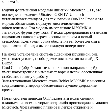
stonewash.
Будучи флагманской моделью линейки Microtech OTF, это
последнее поколение Ultratech GEN IV. Ultratech
устанавливает стандарт для технологии Out-The Front и эта
модель обязательно порадует многочисленными
обновлениями. Эта модель имеет лезвие M390MK и
титановую фурнитуру Torx. У ножа фрезерованная титановая
карманная клипса с керамическим шариком и новый
стеклобой. Контурная ручка обеспечивает более легкий и
эргономичный вид и имеет гладкую поверхность.
На ноже установлена система с двойной пружиной, она
уменьшает усилие, необходимое для нажатия на слайд X-
Button.
Crud Cutter (обработанные канавки под направляющей)
уменьшают трение и измельчает ворс и песок, обеспечивая
стабильно плавную работу.
Запатентованная Microtech сталь Bohler M390MK с высоким
содержанием углерода обеспечивает лучшее удержание
кромки.
Новая система привода OTF делает эти ножи самыми
плавными из всех, которые когда-либо производила компания
Microtech. Чрезвычайно плавное и легкое открытие и