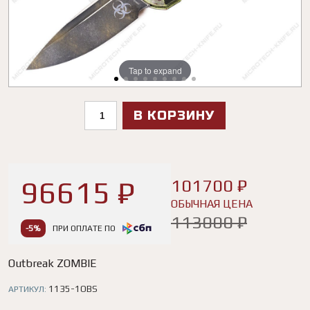
Tap to expand
Tap to expand
Tap to expand
Tap to expand
Tap to expand
Tap to expand
Tap to expand
Tap to expand
Tap to expand
В КОРЗИНУ
96615 ₽
101700 ₽
ОБЫЧНАЯ ЦЕНА
113000 ₽
-5%
ПРИ ОПЛАТЕ ПО
Outbreak ZOMBIE
1135-1OBS
АРТИКУЛ: