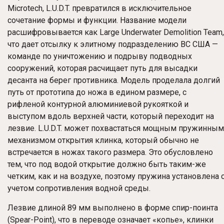
Microtech, L.U.D.T. превратился в исключительное
сочетание формы и функции. Название модели
расшифровывается как Large Underwater Demolition Team,
что дает отсылку к элитному подразделению ВС США —
команде по уничтожению и подрыву подводных
сооружений, которая расчищает путь для высадки
десанта на берег противника. Модель проделала долгий
путь от прототипа до ножа в едином размере, с
рифленой контурной алюминиевой рукояткой и
выступом вдоль верхней части, который переходит на
лезвие. L.U.D.T. может похвастаться мощным пружинным
механизмом открытия клинка, который обычно не
встречается в ножах такого размера. Это обусловлено
тем, что под водой открытие должно быть таким-же
четким, как и на воздухе, поэтому пружина установлена 
учетом сопротивления водной среды.
Лезвие длиной 89 мм выполнено в форме спир-поинта
(Spear-Point), что в переводе означает «копье», клинки