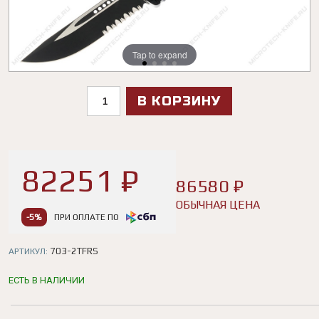
Tap to expand
Tap to expand
Tap to expand
Tap to expand
В КОРЗИНУ
82251 ₽
86580 ₽
ОБЫЧНАЯ ЦЕНА
-5%
ПРИ ОПЛАТЕ ПО
703-2TFRS
АРТИКУЛ:
ЕСТЬ В НАЛИЧИИ