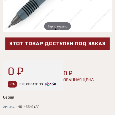
Tap to expand
Tap to expand
ЭТОТ ТОВАР ДОСТУПЕН ПОД ЗАКАЗ
0 ₽
0 ₽
ОБЫЧНАЯ ЦЕНА
-5%
ПРИ ОПЛАТЕ ПО
Серая
401-SS-GYAP
АРТИКУЛ: