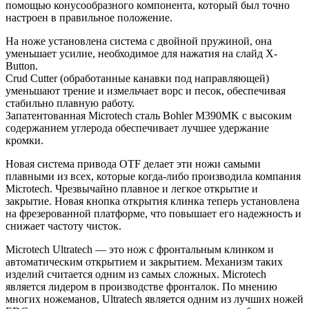
помощью конусообразного компонента, который был точно
настроен в правильное положение.
На ноже установлена система с двойной пружиной, она
уменьшает усилие, необходимое для нажатия на слайд X-
Button.
Crud Cutter (обработанные канавки под направляющей)
уменьшают трение и измельчает ворс и песок, обеспечивая
стабильно плавную работу.
Запатентованная Microtech сталь Bohler M390MK с высоким
содержанием углерода обеспечивает лучшее удержание
кромки.
Новая система привода OTF делает эти ножи самыми
плавными из всех, которые когда-либо производила компания
Microtech. Чрезвычайно плавное и легкое открытие и
закрытие. Новая кнопка открытия клинка теперь установлена
на фрезерованной платформе, что повышает его надежность и
снижает частоту чисток.
Microtech Ultratech — это нож с фронтальным клинком и
автоматическим открытием и закрытием. Механизм таких
изделий считается одним из самых сложных. Microtech
является лидером в производстве фронталок. По мнению
многих ножеманов, Ultratech является одним из лучших ножей