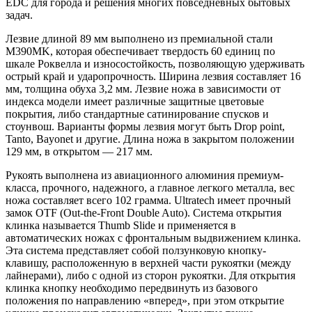
EDC для города и решения многих повседневных бытовых
задач.
Лезвие длиной 89 мм выполнено из премиальной стали
M390MK, которая обеспечивает твердость 60 единиц по
шкале Роквелла и износостойкость, позволяющую удерживать
острый край и ударопрочность. Ширина лезвия составляет 16
мм, толщина обуха 3,2 мм. Лезвие ножа в зависимости от
индекса модели имеет различные защитные цветовые
покрытия, либо стандартные сатинирование спусков и
стоунвош. Варианты формы лезвия могут быть Drop point,
Tanto, Bayonet и другие. Длина ножа в закрытом положении
129 мм, в открытом — 217 мм.
Рукоять выполнена из авиационного алюминия премиум-
класса, прочного, надежного, а главное легкого металла, вес
ножа составляет всего 102 грамма. Ultratech имеет прочный
замок OTF (Out-the-Front Double Auto). Система открытия
клинка называется Thumb Slide и применяется в
автоматических ножах с фронтальным выдвижением клинка.
Эта система представляет собой ползунковую кнопку-
клавишу, расположенную в верхней части рукоятки (между
лайнерами), либо с одной из сторон рукоятки. Для открытия
клинка кнопку необходимо передвинуть из базового
положения по направлению «вперед», при этом открытие