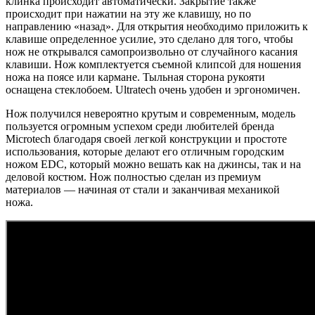
клинка происходит автоматически. Закрытие также
происходит при нажатии на эту же клавишу, но по
направлению «назад». Для открытия необходимо приложить к
клавише определенное усилие, это сделано для того, чтобы
нож не открывался самопроизвольно от случайного касания
клавиши. Нож комплектуется съемной клипсой для ношения
ножа на поясе или кармане. Тыльная сторона рукояти
оснащена стеклобоем. Ultratech очень удобен и эргономичен.
Нож получился невероятно крутым и современным, модель
пользуется огромным успехом среди любителей бренда
Microtech благодаря своей легкой конструкции и простоте
использования, которые делают его отличным городским
ножом EDC, который можно вешать как на джинсы, так и на
деловой костюм. Нож полностью сделан из премиум
материалов — начиная от стали и заканчивая механикой
ножа.