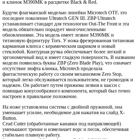
и клинок M390MK в расцветке Black & Red.
Будучи флагманской моделью линейки Microtech OTF, это
последнее поколение Ultratech GEN III. ZBP Ultratech
устанавливает стандарт для технологии Out-The Front и эта
модель обязательно порадует многочисленными
обновлениями. Эта модель имеет лезвие M390MK и
титановую фурнитуру Torx. У ножа фрезерованная титановая
карманная клипса с керамическим шариком и новый
стеклобой. Контурная ручка обеспечивает более легкий и
эргономичный вид и имеет гладкую поверхность. В названии
модели появились буквы ZBP (Zero Blade Play), что означает
отсутствие люфта клинка, Microtech проделала
фантастическую работу со своим механизмом Zero Stop,
который легко обслуживается пользователем, не громоздок и
надежен. Он работает путем прижима лезвия к шасси с
помощью конусообразного компонента, который был точно
настроен в правильное положение.
На ноже установлена система с двойной пружиной, она
уменьшает усилие, необходимое для нажатия на слайд X-
Button.
Crud Cutter (обработанные канавки под направляющей)
уменьшают трение и измельчает ворс и песок, обеспечивая
стабильно плавную работу.