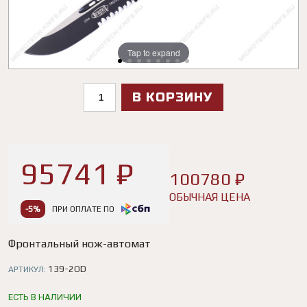
Tap to expand
Tap to expand
Tap to expand
Tap to expand
Tap to expand
Tap to expand
Tap to expand
Tap to expand
В КОРЗИНУ
95741 ₽
100780 ₽
ОБЫЧНАЯ ЦЕНА
-5%
ПРИ ОПЛАТЕ ПО
Фронтальный нож-автомат
139-2OD
АРТИКУЛ:
ЕСТЬ В НАЛИЧИИ