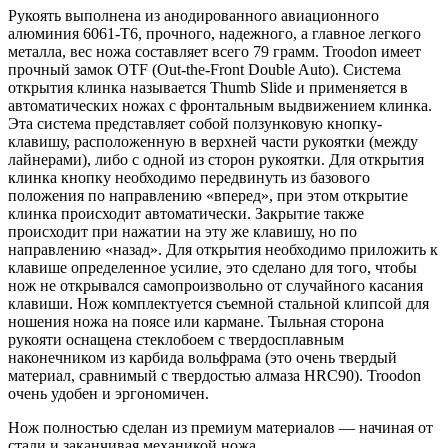
Рукоять выполнена из анодированного авиационного
алюминия 6061-T6, прочного, надежного, а главное легкого
металла, вес ножа составляет всего 79 грамм.
Troodon
имеет
прочный замок OTF (Out-the-Front Double Auto). Система
открытия клинка называется Thumb Slide и применяется в
автоматических ножах с фронтальным выдвижением клинка.
Эта система представляет собой ползунковую кнопку-
клавишу, расположенную в верхней части рукоятки (между
лайнерами), либо с одной из сторон рукоятки. Для открытия
клинка кнопку необходимо передвинуть из базового
положения по направлению «вперед», при этом открытие
клинка происходит автоматически. Закрытие также
происходит при нажатии на эту же клавишу, но по
направлению «назад». Для открытия необходимо приложить к
клавише определенное усилие, это сделано для того, чтобы
нож не открывался самопроизвольно от случайного касания
клавиши. Нож комплектуется съемной стальной клипсой для
ношения ножа на поясе или кармане. Тыльная сторона
рукояти оснащена стеклобоем с твердосплавным
наконечником из карбида вольфрама (это очень твердый
материал, сравнимый с твердостью алмаза HRC90).
Troodon
очень удобен и эргономичен.
Нож полностью сделан из премиум материалов — начиная от
стали и заканчивая механикой ножа.