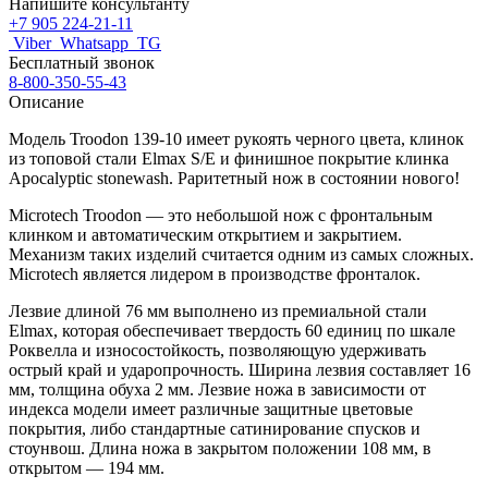
Напишите консультанту
+7 905 224-21-11
Viber
Whatsapp
TG
Бесплатный звонок
8-800-350-55-43
Описание
Модель
Troodon 139-10
имеет рукоять черного цвета, клинок
из топовой стали Elmax S/E и финишное покрытие клинка
Apocalyptic stonewash. Раритетный нож в состоянии нового!
Microtech
Troodon
— это небольшой нож с фронтальным
клинком и автоматическим открытием и закрытием.
Механизм таких изделий считается одним из самых сложных.
Microtech является лидером в производстве фронталок.
Лезвие длиной 76 мм выполнено из премиальной стали
Elmax, которая обеспечивает твердость 60 единиц по шкале
Роквелла и износостойкость, позволяющую удерживать
острый край и ударопрочность. Ширина лезвия составляет 16
мм, толщина обуха 2 мм. Лезвие ножа в зависимости от
индекса модели имеет различные защитные цветовые
покрытия, либо стандартные сатинирование спусков и
стоунвош. Длина ножа в закрытом положении 108 мм, в
открытом — 194 мм.