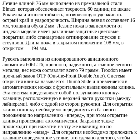
Лезвие длиной 76 мм выполнено из премиальной стали
Elmax, которая обеспечивает твердость 60 единиц по шкале
Роквелла и износостойкость, позволяющую удерживать
острый край и ударопрочность. Ширина лезвия составляет 16
мм, толщина обуха 2 мм. Лезвие ножа в зависимости от
индекса модели имеет различные защитные цветовые
покрытия, либо стандартные сатинирование спусков и
стоунвош. Длина ножа в закрытом положении 108 мм, в
открытом — 194 мм.
Рукоять выполнена из анодированного авиационного
алюминия 6061-T6, прочного, надежного, а главное легкого
металла, вес ножа составляет всего 79 грамм.
Troodon
имеет
прочный замок OTF (Out-the-Front Double Auto). Система
открытия клинка называется Thumb Slide и применяется в
автоматических ножах с фронтальным выдвижением клинка.
Эта система представляет собой ползунковую кнопку-
клавишу, расположенную в верхней части рукоятки (между
лайнерами), либо с одной из сторон рукоятки. Для открытия
клинка кнопку необходимо передвинуть из базового
положения по направлению «вперед», при этом открытие
клинка происходит автоматически. Закрытие также
происходит при нажатии на эту же клавишу, но по
направлению «назад». Для открытия необходимо приложить к
клавише определенное усилие, это сделано для того, чтобы