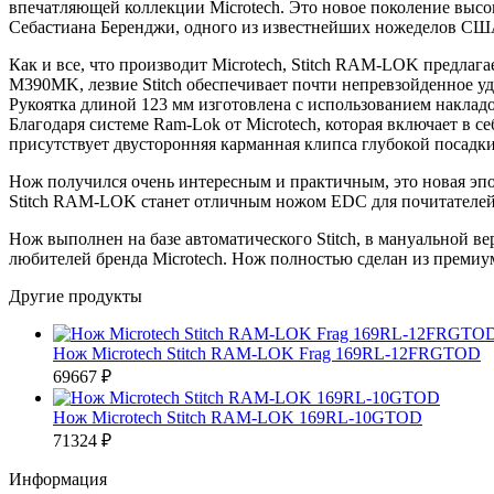
впечатляющей коллекции Microtech. Это новое поколение высо
Себастиана Беренджи, одного из известнейших ножеделов США. 
Как и все, что производит Microtech, Stitch
RAM-LOK
предлага
M390MK, лезвие Stitch обеспечивает почти непревзойденное у
Рукоятка длиной 123 мм изготовлена ​​с использованием наклад
Благодаря системе Ram-Lok от Microtech, которая включает в с
присутствует двусторонняя карманная клипса глубокой посадки
Нож получился очень интересным и практичным, это новая эпох
Stitch
RAM-LOK
станет отличным ножом EDC для почитателей
Нож выполнен на базе автоматического Stitch, в мануальной в
любителей бренда Microtech. Нож полностью сделан из премиу
Другие продукты
Нож Microtech Stitch RAM-LOK Frag 169RL-12FRGTOD
69667 ₽
Нож Microtech Stitch RAM-LOK 169RL-10GTOD
71324 ₽
Информация