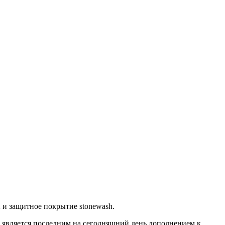
 и защитное покрытие stonewash.
является последним на сегодняшний день дополнением к