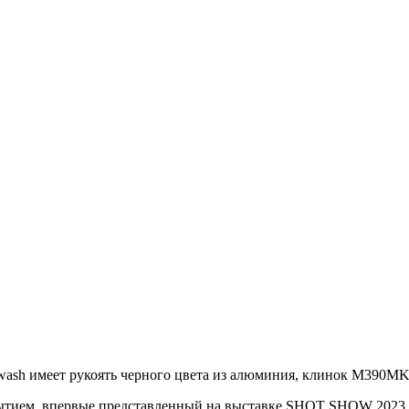
wash имеет рукоять черного цвета из алюминия, клинок M390MK
ытием, впервые представленный на выставке SHOT SHOW 2023, 