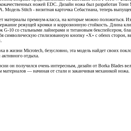
кокачественных ножей EDC. Дизайн ножа был разработан Тони М
Модель Stitch - визитная карточка Себастиана, теперь выпущена
ет материалы премиум-класса, на которые можно положиться. И
держание режущей кромки и коррозионную стойкость. Длина клин
ок G-10 со стальными лайнерами и титановым бекспейсером, благ
ебя символическую стилизованную кнопку «X» с обеих сторон, вы
.
а в жизни Microtech, безусловно, эта модель найдет своих покл
 активного отдыха.
ерсии он получился очень интересным, дизайн от Borka Blades в
м материалов — начиная от стали и заканчивая механикой ножа.