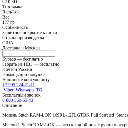
G10 3D
Тип замка
Ram-Lok
Вес
177 гр
Особенность
Защитное покрытие клинка
Страна производства
США
Доставка в
Москва
Курьер —
бесплатно
Забрать из ПВЗ —
бесплатно
Почтой России
Помощь при покупке
Напишите консультанту
+7 905 224-21-11
Viber
Whatsapp
TG
Бесплатный звонок
8-800-350-55-43
Описание
Модель Stitch
RAM-LOK
169RL-12FLGTBK Full Serrated
Stone
Microtech Stitch
RAM-LOK
— это складной нож с ручным откр