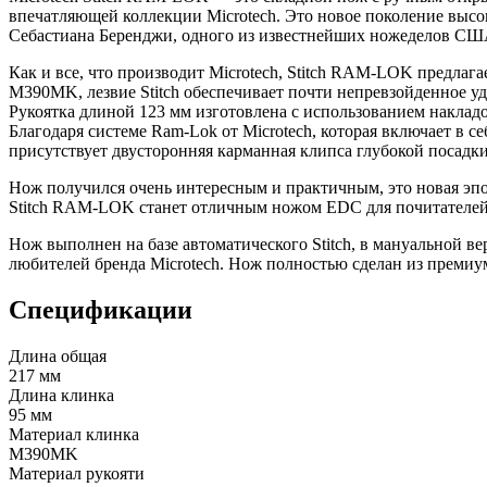
впечатляющей коллекции Microtech. Это новое поколение высо
Себастиана Беренджи, одного из известнейших ножеделов США. 
Как и все, что производит Microtech, Stitch
RAM-LOK
предлага
M390MK, лезвие Stitch обеспечивает почти непревзойденное у
Рукоятка длиной 123 мм изготовлена ​​с использованием наклад
Благодаря системе Ram-Lok от Microtech, которая включает в с
присутствует двусторонняя карманная клипса глубокой посадки
Нож получился очень интересным и практичным, это новая эпох
Stitch
RAM-LOK
станет отличным ножом EDC для почитателей
Нож выполнен на базе автоматического Stitch, в мануальной в
любителей бренда Microtech. Нож полностью сделан из премиу
Спецификации
Длина общая
217 мм
Длина клинка
95 мм
Материал клинка
M390MK
Материал рукояти