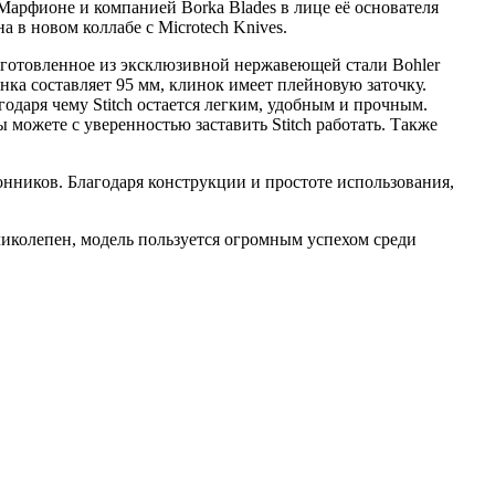
арфионе и компанией Borka Blades в лице её основателя
 в новом коллабе с Microtech Knives.
зготовленное из эксклюзивной нержавеющей стали Bohler
ка составляет 95 мм, клинок имеет плейновую заточку.
одаря чему Stitch остается легким, удобным и прочным.
 можете с уверенностью заставить Stitch работать. Также
онников. Благодаря конструкции и простоте использования,
еликолепен, модель пользуется огромным успехом среди