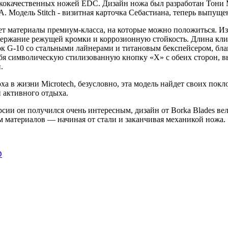
кокачественных ножей EDC. Дизайн ножа был разработан Тони М
Модель Stitch - визитная карточка Себастиана, теперь выпущена
ет материалы премиум-класса, на которые можно положиться. И
держание режущей кромки и коррозионную стойкость. Длина клин
ок G-10 со стальными лайнерами и титановым бекспейсером, благ
ебя символическую стилизованную кнопку «X» с обеих сторон, вы
.
а в жизни Microtech, безусловно, эта модель найдет своих покл
 активного отдыха.
ерсии он получился очень интересным, дизайн от Borka Blades в
м материалов — начиная от стали и заканчивая механикой ножа.