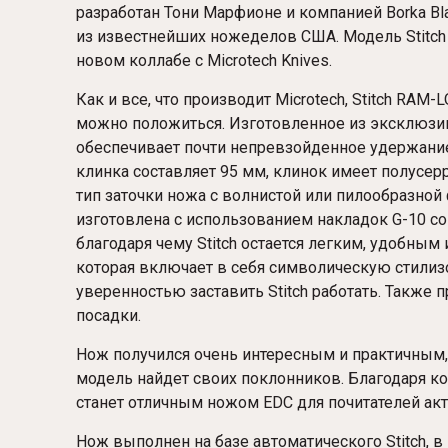
разработан Тони Марфионе и компанией Borka Bl
из известнейших ножеделов США. Модель Stitch 
новом коллабе с Microtech Knives.
Как и все, что производит Microtech, Stitch
RAM-L
можно положиться. Изготовленное из эксклюзив
обеспечивает почти непревзойденное удержани
клинка составляет 95 мм, клинок имеет полусерр
тип заточки ножа с волнистой или пилообразно
изготовлена ​​с использованием накладок G-10 
благодаря чему Stitch остается легким, удобным 
которая включает в себя символическую стилизо
уверенностью заставить Stitch работать. Также 
посадки.
Нож получился очень интересным и практичным, э
модель найдет своих поклонников. Благодаря кон
станет отличным ножом EDC для почитателей акт
Нож выполнен на базе автоматического Stitch, 