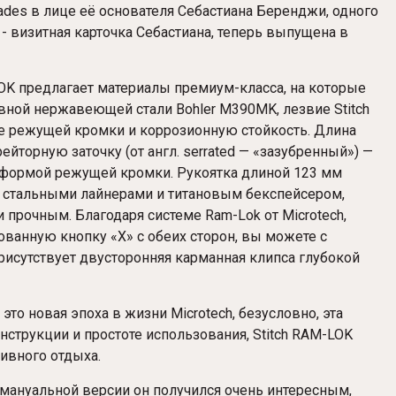
ades в лице её основателя Себастиана Беренджи, одного
- визитная карточка Себастиана, теперь выпущена в
OK
предлагает материалы премиум-класса, на которые
ной нержавеющей стали Bohler M390MK, лезвие Stitch
е режущей кромки и коррозионную стойкость. Длина
ейторную заточку (от англ. serrated — «зазубренный») —
й формой режущей кромки. Рукоятка длиной 123 мм
со стальными лайнерами и титановым бекспейсером,
и прочным. Благодаря системе Ram-Lok от Microtech,
ванную кнопку «X» с обеих сторон, вы можете с
присутствует двусторонняя карманная клипса глубокой
то новая эпоха в жизни Microtech, безусловно, эта
струкции и простоте использования, Stitch
RAM-LOK
ивного отдыха.
в мануальной версии он получился очень интересным,