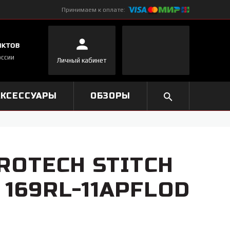
Принимаем к оплате:
нктов
оссии
Личный кабинет
АКСЕССУАРЫ
ОБЗОРЫ
ROTECH STITCH
 169RL-11APFLOD