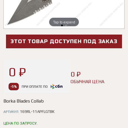
Tap to expand
Tap to expand
ЭТОТ ТОВАР ДОСТУПЕН ПОД ЗАКАЗ
0 ₽
0 ₽
ОБЫЧНАЯ ЦЕНА
-5%
ПРИ ОПЛАТЕ ПО
Borka Blades Collab
169RL-11APFLGTBK
АРТИКУЛ:
ЦЕНА ПО ЗАПРОСУ.