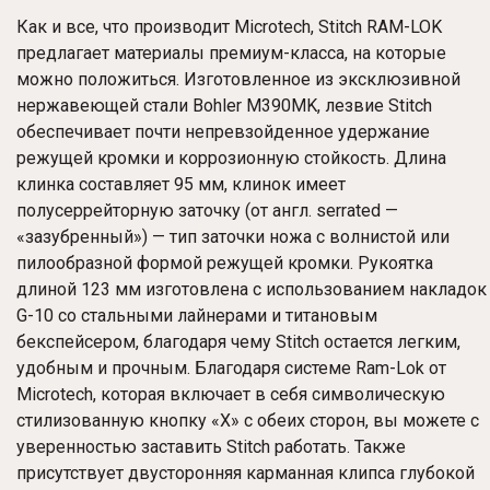
Как и все, что производит Microtech, Stitch
RAM-LOK
предлагает материалы премиум-класса, на которые
можно положиться. Изготовленное из эксклюзивной
нержавеющей стали Bohler M390MK, лезвие Stitch
обеспечивает почти непревзойденное удержание
режущей кромки и коррозионную стойкость. Длина
клинка составляет 95 мм, клинок имеет
полусеррейторную заточку (от англ. serrated —
«зазубренный») — тип заточки ножа с волнистой или
пилообразной формой режущей кромки. Рукоятка
длиной 123 мм изготовлена ​​с использованием накладок
G-10 со стальными лайнерами и титановым
бекспейсером, благодаря чему Stitch остается легким,
удобным и прочным. Благодаря системе Ram-Lok от
Microtech, которая включает в себя символическую
стилизованную кнопку «X» с обеих сторон, вы можете с
уверенностью заставить Stitch работать. Также
присутствует двусторонняя карманная клипса глубокой