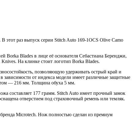
В этот раз выпуск серии Stitch Auto 169-1OCS Olive Camo
й Borka Blades в лице её основателя Себастиана Беренджи,
Knives. На клинке стоит логотип Borka Blades.
износостойкость, позволяющую удерживать острый край и
 в зависимости от индекса модели имеет различные защитные
том — 216 мм. Толщина обуха 5 мм.
жа составляет 177 грамм. Stitch Auto имеет прочный замок
оснащена отверстием под страховочный ремень или темляк.
 бренда Microtech. Нож полностью сделан из премиум