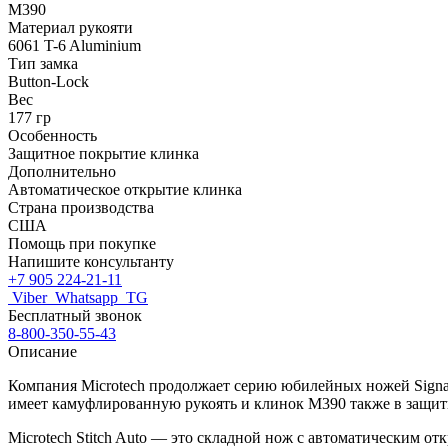
M390
Материал рукояти
6061 T-6 Aluminium
Тип замка
Button-Lock
Вес
177 гр
Особенность
Защитное покрытие клинка
Дополнительно
Автоматическое открытие клинка
Страна производства
США
Помощь при покупке
Напишите консультанту
+7 905 224-21-11
Viber
Whatsapp
TG
Бесплатный звонок
8-800-350-55-43
Описание
Компания Microtech продолжает серию юбилейных ножей Signat
имеет камуфлированную рукоять и клинок M390 также в защит
Microtech Stitch Auto — это складной нож с автоматическим о