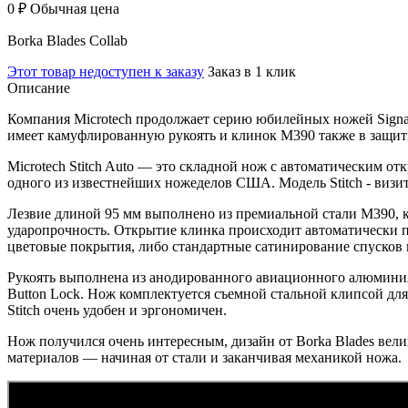
0 ₽
Обычная цена
Borka Blades Collab
Этот товар недоступен к заказу
Заказ в 1 клик
Описание
Компания Microtech продолжает серию юбилейных ножей Signat
имеет камуфлированную рукоять и клинок M390 также в защит
Microtech Stitch Auto — это складной нож с автоматическим о
одного из известнейших ножеделов США. Модель Stitch - визитн
Лезвие длиной 95 мм выполнено из премиальной стали M390, к
ударопрочность. Открытие клинка происходит автоматически п
цветовые покрытия, либо стандартные сатинирование спусков 
Рукоять выполнена из анодированного авиационного алюминия 60
Button Lock. Нож комплектуется съемной стальной клипсой для
Stitch очень удобен и эргономичен.
Нож получился очень интересным, дизайн от Borka Blades вел
материалов — начиная от стали и заканчивая механикой ножа.