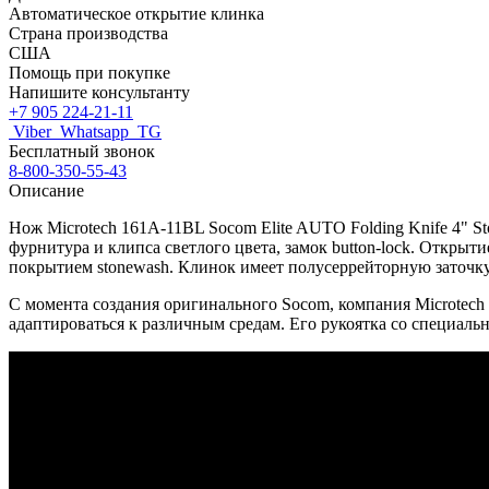
Автоматическое открытие клинка
Страна производства
США
Помощь при покупке
Напишите консультанту
+7 905 224-21-11
Viber
Whatsapp
TG
Бесплатный звонок
8-800-350-55-43
Описание
Нож Microtech 161A-11BL Socom Elite AUTO Folding Knife 4" S
фурнитура и клипса светлого цвета, замок button-lock. Откры
покрытием stonewash. Клинок имеет полусеррейторную заточку
С момента создания оригинального Socom, компания Microtech 
адаптироваться к различным средам. Его рукоятка со специал