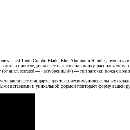
tonewashed Tanto Combo Blade, Blue Aluminum Handles, рукоять 
тие клинка происходит за счет нажатия на кнопку, расположенну
 (от англ. serrated — «зазубренный») — тип заточки ножа с во
устанавливает стандарты для тактических/универсальных складн
ьными вставками и уникальной формой повторяет форму вашей ру