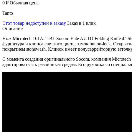
0 ₽
Обычная цена
Tanto
Этот товар недоступен к заказу
Заказ в 1 клик
Описание
Нож Microtech 161A-11BL Socom Elite AUTO Folding Knife 4" S
фурнитура и клипса светлого цвета, замок button-lock. Откры
покрытием stonewash. Клинок имеет полусеррейторную заточку
С момента создания оригинального Socom, компания Microtech 
адаптироваться к различным средам. Его рукоятка со специал