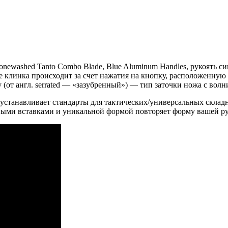
tonewashed Tanto Combo Blade, Blue Aluminum Handles, рукоять 
тие клинка происходит за счет нажатия на кнопку, расположенну
 (от англ. serrated — «зазубренный») — тип заточки ножа с во
устанавливает стандарты для тактических/универсальных складн
ьными вставками и уникальной формой повторяет форму вашей ру