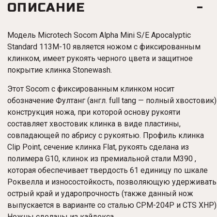
ОПИСАНИЕ
Модель Microtech Socom Alpha Mini S/E Apocalyptic
Standard 113M-10 является ножом с фиксированным
клинком,
имеет рукоять черного цвета и защитное
покрытие клинка Stonewash.
Этот Socom с фиксированным клинком носит
обозначение Фултанг (англ. full tang — полный хвостовик)
конструкция ножа, при которой основу рукояти
составляет хвостовик клинка в виде пластины,
совпадающей по абрису с рукоятью. Профиль клинка
Clip Point, сечение клинка Flat, рукоять сделана из
полимера G10, клинок из премиальной стали M390 ,
которая обеспечивает твердость 61 единицу по шкале
Роквелла и износостойкость, позволяющую удерживать
острый край и ударопрочность (также данный нож
выпускается в варианте со сталью CPM-204P и CTS XHP)
Ножны сделаны из кайдекса.