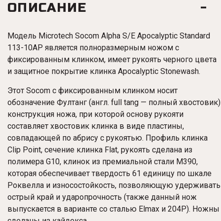
ОПИСАНИЕ
Модель Microtech Socom Alpha S/E Apocalyptic Standard
113-10AP является полноразмерным ножом с
фиксированным клинком,
имеет рукоять черного цвета
и защитное покрытие клинка Apocalyptic Stonewash.
Этот Socom с фиксированным клинком носит
обозначение Фултанг (англ. full tang — полный хвостовик)
конструкция ножа, при которой основу рукояти
составляет хвостовик клинка в виде пластины,
совпадающей по абрису с рукоятью. Профиль клинка
Clip Point, сечение клинка Flat, рукоять сделана из
полимера G10, клинок из премиальной стали M390,
которая обеспечивает твердость 61 единицу по шкале
Роквелла и износостойкость, позволяющую удерживать
острый край и ударопрочность (также данный нож
выпускается в варианте со сталью Elmax и 204P). Ножны
сделаны из кайдекса.