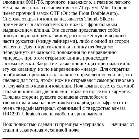
алюминия 6061-T6, прочного, надежного, а главное легкого
металла, вес ножа составляет всего 71 грамм.
Mini Troodon
имеет прочный замок OTF (Out-the-Front Double Auto).
Система открытия клинка называется Thumb Slide и
применяется в автоматических ножах с фронтальным
выдвижением клинка. Эта система представляет собой
ползунковую кнопку-клавишу, расположенную в верхней
части рукоятки (между лайнерами), либо с одной из сторон
рукоятки. Для открытия клинка кнопку необходимо
передвинуть из базового положения по направлению
«вперед», при этом открытие клинка происходит
автоматически. Закрытие также происходит при нажатии на
эту же клавишу, но по направлению «назад». Для открытия
необходимо приложить к клавише определенное усилие, это
сделано для того, чтобы нож не открывался самопроизвольно
от случайного касания клавиши. Нож комплектуется съемной
стальной клипсой для ношения ножа на поясе или кармане.
Тыльная сторона рукояти оснащена стеклобоем с
твердосплавным наконечником из карбида вольфрама (это
очень твердый материал, сравнимый с твердостью алмаза
HRC90). Ultratech очень удобен и эргономичен.
Нож полностью сделан из премиум материалов — начиная от
стали и заканчивая механикой ножа.