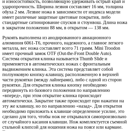
и износостойкость, позволяющую удерживать острый край и
ударопрочность. Ширина лезвия составляет 16 мм, толщина
обуха 2 мм. Лезвие ножа в зависимости от индекса модели
имеет различные защитные цветовые покрытия, либо
стандартные сатинирование спусков и стоунвош. Длина ножа
в закрытом положении 88 мм, в открытом — 138 мм.
Рукоять выполнена из анодированного авиационного
алюминия 6061-T6, прочного, надежного, а главное легкого
металла, вес ножа составляет всего 71 грамм.
Mini Troodon
имеет прочный замок OTF (Out-the-Front Double Auto).
Система открытия клинка называется Thumb Slide и
применяется в автоматических ножах с фронтальным
выдвижением клинка. Эта система представляет собой
ползунковую кнопку-клавишу, расположенную в верхней
части рукоятки (между лайнерами), либо с одной из сторон
рукоятки. Для открытия клинка кнопку необходимо
передвинуть из базового положения по направлению
«вперед», при этом открытие клинка происходит
автоматически. Закрытие также происходит при нажатии на
эту же клавишу, но по направлению «назад». Для открытия
необходимо приложить к клавише определенное усилие, это
сделано для того, чтобы нож не открывался самопроизвольно
от случайного касания клавиши. Нож комплектуется съемной
стальной клипсой для ношения ножа на поясе или кармане.