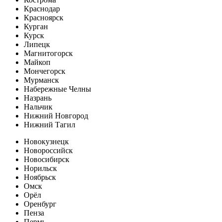
Краснодар
Красноярск
Курган
Курск
Липецк
Магнитогорск
Майкоп
Мончегорск
Мурманск
Набережные Челны
Назрань
Нальчик
Нижний Новгород
Нижний Тагил
Новокузнецк
Новороссийск
Новосибирск
Норильск
Ноябрьск
Омск
Орёл
Оренбург
Пенза
Пермь