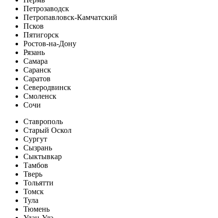
Петрозаводск
Петропавловск-Камчатский
Псков
Пятигорск
Ростов-на-Дону
Рязань
Самара
Саранск
Саратов
Северодвинск
Смоленск
Сочи
Ставрополь
Старый Оскол
Сургут
Сызрань
Сыктывкар
Тамбов
Тверь
Тольятти
Томск
Тула
Тюмень
Улан-Удэ