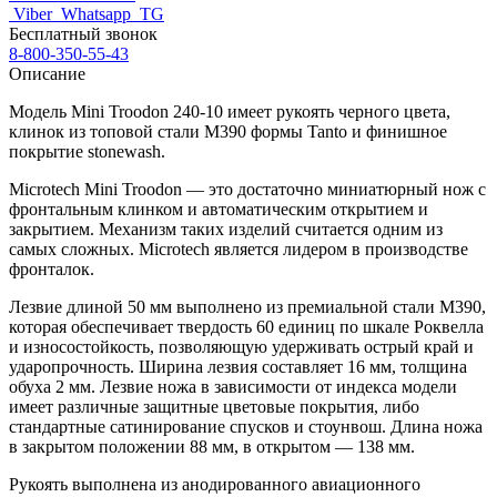
Viber
Whatsapp
TG
Бесплатный звонок
8-800-350-55-43
Описание
Модель
Mini Troodon 240-10
имеет рукоять черного цвета,
клинок из топовой стали M390 формы
Tanto и финишное
покрытие stonewash.
Microtech
Mini Troodon
— это достаточно миниатюрный нож с
фронтальным клинком и автоматическим открытием и
закрытием. Механизм таких изделий считается одним из
самых сложных. Microtech является лидером в производстве
фронталок.
Лезвие длиной 50 мм выполнено из премиальной стали M390,
которая обеспечивает твердость 60 единиц по шкале Роквелла
и износостойкость, позволяющую удерживать острый край и
ударопрочность. Ширина лезвия составляет 16 мм, толщина
обуха 2 мм. Лезвие ножа в зависимости от индекса модели
имеет различные защитные цветовые покрытия, либо
стандартные сатинирование спусков и стоунвош. Длина ножа
в закрытом положении 88 мм, в открытом — 138 мм.
Рукоять выполнена из анодированного авиационного