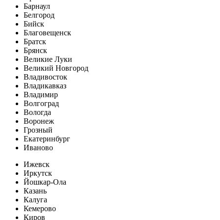
Барнаул
Белгород
Бийск
Благовещенск
Братск
Брянск
Великие Луки
Великий Новгород
Владивосток
Владикавказ
Владимир
Волгоград
Вологда
Воронеж
Грозный
Екатеринбург
Иваново
Ижевск
Иркутск
Йошкар-Ола
Казань
Калуга
Кемерово
Киров