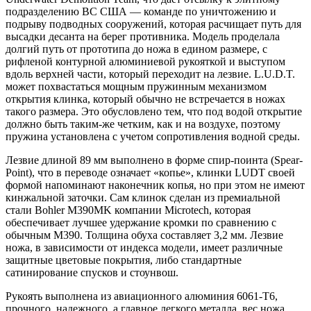
подразделению ВС США — команде по уничтожению и
подрыву подводных сооружений, которая расчищает путь для
высадки десанта на берег противника. Модель проделала
долгий путь от прототипа до ножа в едином размере, с
рифленой контурной алюминиевой рукояткой и выступом
вдоль верхней части, который переходит на лезвие. L.U.D.T.
может похвастаться мощным пружинным механизмом
открытия клинка, который обычно не встречается в ножах
такого размера. Это обусловлено тем, что под водой открытие
должно быть таким-же четким, как и на воздухе, поэтому
пружина установлена с учетом сопротивления водной среды.
Лезвие длиной 89 мм выполнено в форме спир-поинта (Spear-
Point), что в переводе означает «копье», клинки LUDT своей
формой напоминают наконечник копья, но при этом не имеют
кинжальной заточки. Сам клинок сделан из премиальной
стали Bohler M390MK компании Microtech, которая
обеспечивает лучшее удержание кромки по сравнению с
обычным M390. Толщина обуха составляет 3,2 мм. Лезвие
ножа, в зависимости от индекса модели, имеет различные
защитные цветовые покрытия, либо стандартные
сатинирование спусков и стоунвош.
Рукоять выполнена из авиационного алюминия 6061-T6,
прочного, надежного, а главное легкого металла, вес ножа