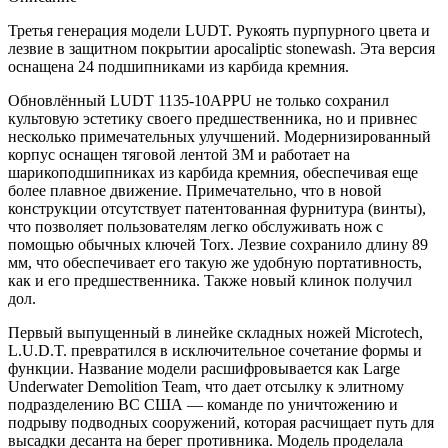
Третья генерация модели LUDT. Рукоять пурпурного цвета и
лезвие в защитном покрытии apocaliptic stonewash. Эта версия
оснащена 24 подшипниками из карбида кремния.
Обновлённый LUDT 1135-10APPU не только сохранил
культовую эстетику своего предшественника, но и привнес
несколько примечательных улучшений. Модернизированный
корпус оснащен тяговой лентой 3M и работает на
шарикоподшипниках из карбида кремния, обеспечивая еще
более плавное движение. Примечательно, что в новой
конструкции отсутствует патентованная фурнитура (винты),
что позволяет пользователям легко обслуживать нож с
помощью обычных ключей Torx. Лезвие сохранило длину 89
мм, что обеспечивает его такую ​​же удобную портативность,
как и его предшественника. Также новый клинок получил
дол.
Первый выпущенный в линейке складных ножей Microtech,
L.U.D.T. превратился в исключительное сочетание формы и
функции. Название модели расшифровывается как Large
Underwater Demolition Team, что дает отсылку к элитному
подразделению ВС США — команде по уничтожению и
подрыву подводных сооружений, которая расчищает путь для
высадки десанта на берег противника. Модель проделала