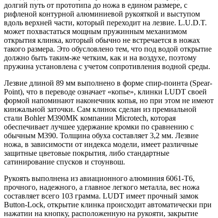
долгий путь от прототипа до ножа в едином размере, с
рифленой контурной алюминиевой рукояткой и выступом
вдоль верхней части, который переходит на лезвие. L.U.D.T.
может похвастаться мощным пружинным механизмом
открытия клинка, который обычно не встречается в ножах
такого размера. Это обусловлено тем, что под водой открытие
должно быть таким-же четким, как и на воздухе, поэтому
пружина установлена с учетом сопротивления водной среды.
Лезвие длиной 89 мм выполнено в форме спир-поинта (Spear-
Point), что в переводе означает «копье», клинки LUDT своей
формой напоминают наконечник копья, но при этом не имеют
кинжальной заточки. Сам клинок сделан из премиальной
стали Bohler M390MK компании Microtech, которая
обеспечивает лучшее удержание кромки по сравнению с
обычным M390. Толщина обуха составляет 3,2 мм. Лезвие
ножа, в зависимости от индекса модели, имеет различные
защитные цветовые покрытия, либо стандартные
сатинирование спусков и стоунвош.
Рукоять выполнена из авиационного алюминия 6061-T6,
прочного, надежного, а главное легкого металла, вес ножа
составляет всего 103 грамма. LUDT имеет прочный замок
Button-Lock, открытие клинка происходит автоматически при
нажатии на кнопку, расположенную на рукояти, закрытие