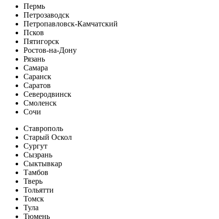
Пермь
Петрозаводск
Петропавловск-Камчатский
Псков
Пятигорск
Ростов-на-Дону
Рязань
Самара
Саранск
Саратов
Северодвинск
Смоленск
Сочи
Ставрополь
Старый Оскол
Сургут
Сызрань
Сыктывкар
Тамбов
Тверь
Тольятти
Томск
Тула
Тюмень