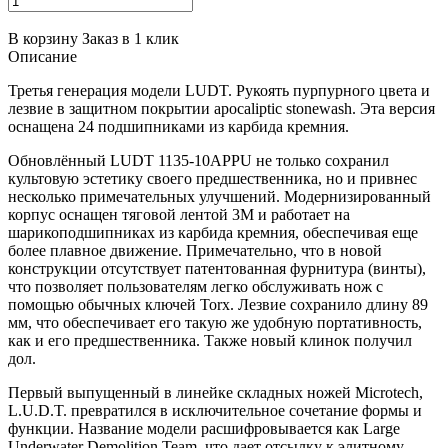
В корзину
Заказ в 1 клик
Описание
Третья генерация модели LUDT. Рукоять пурпурного цвета и
лезвие в защитном покрытии apocaliptic stonewash. Эта версия
оснащена 24 подшипниками из карбида кремния.
Обновлённый LUDT 1135-10APPU не только сохранил
культовую эстетику своего предшественника, но и привнес
несколько примечательных улучшений. Модернизированный
корпус оснащен тяговой лентой 3M и работает на
шарикоподшипниках из карбида кремния, обеспечивая еще
более плавное движение. Примечательно, что в новой
конструкции отсутствует патентованная фурнитура (винты),
что позволяет пользователям легко обслуживать нож с
помощью обычных ключей Torx. Лезвие сохранило длину 89
мм, что обеспечивает его такую ​​же удобную портативность,
как и его предшественника. Также новый клинок получил
дол.
Первый выпущенный в линейке складных ножей Microtech,
L.U.D.T. превратился в исключительное сочетание формы и
функции. Название модели расшифровывается как Large
Underwater Demolition Team, что дает отсылку к элитному