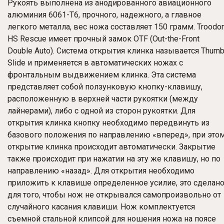
Рукоять выполнена из анодированного авиационного
алюминия 6061-T6, прочного, надежного, а главное
легкого металла, вес ножа составляет 150 грамм.
Troodo
HS Rescue
имеет прочный замок OTF (Out-the-Front
Double Auto). Система открытия клинка называется Thum
Slide и применяется в автоматических ножах с
фронтальным выдвижением клинка. Эта система
представляет собой ползунковую кнопку-клавишу,
расположенную в верхней части рукоятки (между
лайнерами), либо с одной из сторон рукоятки. Для
открытия клинка кнопку необходимо передвинуть из
базового положения по направлению «вперед», при это
открытие клинка происходит автоматически. Закрытие
также происходит при нажатии на эту же клавишу, но по
направлению «назад». Для открытия необходимо
приложить к клавише определенное усилие, это сделан
для того, чтобы нож не открывался самопроизвольно от
случайного касания клавиши. Нож комплектуется
съемной стальной клипсой для ношения ножа на поясе