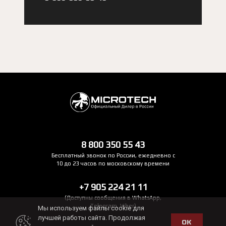
8 800 350 55 43
Бесплатный звонок по России, ежедневно с
10 до 23 часов по московскому времени
+7 905 224 21 11
(Доступны сообщения в WhatsApp,
Telegram, Viber)
Мы используем файлы cookie для
лучшей работы сайта. Продолжая
ОК