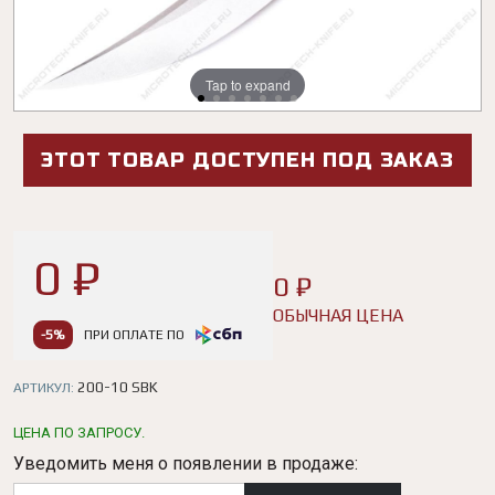
Tap to expand
Tap to expand
Tap to expand
Tap to expand
Tap to expand
Tap to expand
Tap to expand
ЭТОТ ТОВАР ДОСТУПЕН ПОД ЗАКАЗ
0 ₽
0 ₽
ОБЫЧНАЯ ЦЕНА
-5%
ПРИ ОПЛАТЕ ПО
200-10 SBK
АРТИКУЛ:
ЦЕНА ПО ЗАПРОСУ.
Уведомить меня о появлении в продаже: