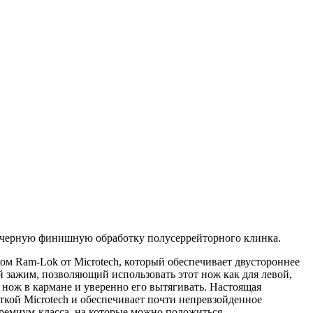
 черную финишную обработку полусеррейторного клинка.
ком Ram-Lok от Microtech, который обеспечивает двустороннее
 зажим, позволяющий использовать этот нож как для левой,
нож в кармане и уверенно его вытягивать. Настоящая
кой Microtech и обеспечивает почти непревзойденное
премиум-класса, на которые можно положиться.