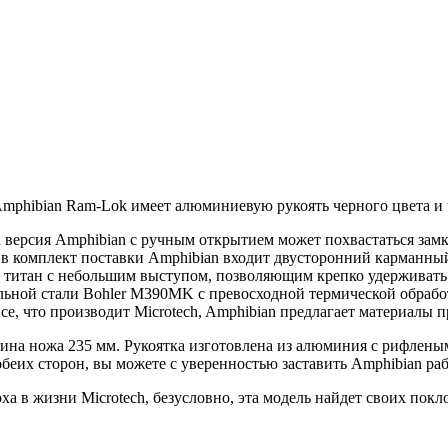
mphibian Ram-Lok
имеет алюминиевую рукоять черного цвета и
та версия Amphibian с ручным открытием может похвастаться зам
 в комплект поставки Amphibian входит двусторонний карманный
й титан с небольшим выступом, позволяющим крепко удерживать 
льной стали Bohler M390MK с превосходной термической обработ
е, что производит Microtech, Amphibian предлагает материалы 
на ножа 235 мм. Рукоятка изготовлена ​​из алюминия с рифленым
еих сторон, вы можете с уверенностью заставить Amphibian раб
ха в жизни Microtech, безусловно, эта модель найдет своих пок