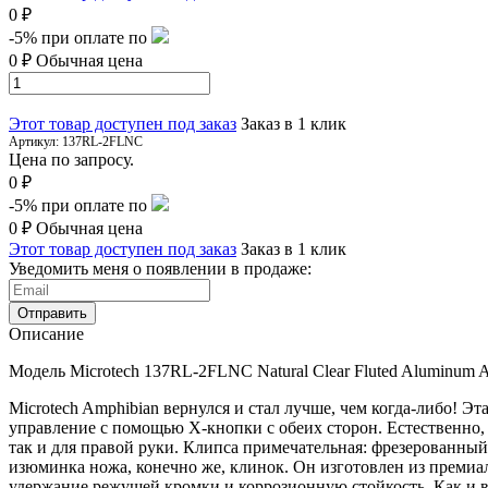
0 ₽
-5%
при оплате по
0 ₽
Обычная цена
Этот товар доступен под заказ
Заказ в 1 клик
Артикул:
137RL-2FLNC
Цена по запросу.
0 ₽
-5%
при оплате по
0 ₽
Обычная цена
Этот товар доступен под заказ
Заказ в 1 клик
Уведомить меня о появлении в продаже:
Отправить
Описание
Модель
Microtech
137RL-2FLNC Natural Clear Fluted Aluminum
A
Microtech Amphibian вернулся и стал лучше, чем когда-либо! Э
управление с помощью X-кнопки с обеих сторон. Естественно,
так и для правой руки. Клипса примечательная: фрезерованны
изюминка ножа, конечно же, клинок. Он изготовлен из премиа
удержание режущей кромки и коррозионную стойкость. Как и вс