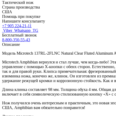
Тактический нож
Страна производства
США
Помощь при покупке
Напишите консультанту
+7 905 224-21-11
Viber
Whatsapp
TG
Бесплатный звонок
8-800-350-55-43
Описание
Модель
Microtech
137RL-2FLNC Natural Clear Fluted Aluminum
A
Microtech Amphibian вернулся и стал лучше, чем когда-либо! Э
управление с помощью X-кнопки с обеих сторон. Естественно,
так и для правой руки. Клипса примечательная: фрезерованны
изюминка ножа, конечно же, клинок. Он изготовлен из премиа
удержание режущей кромки и коррозионную стойкость. Как и вс
Длина клинка составляет 98 мм. Толщина обуха 4 мм. Общая дли
включает в себя символическую стилизованную кнопку «X» с об
Нож получился очень интересным и практичным, это новая эпо
США, Amphibian вам обязательно понравится!