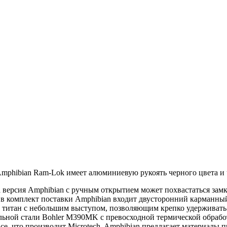
mphibian Ram-Lok
имеет алюминиевую рукоять черного цвета и
та версия Amphibian с ручным открытием может похвастаться зам
 в комплект поставки Amphibian входит двусторонний карманный
й титан с небольшим выступом, позволяющим крепко удерживать 
льной стали Bohler M390MK с превосходной термической обработ
е, что производит Microtech, Amphibian предлагает материалы 