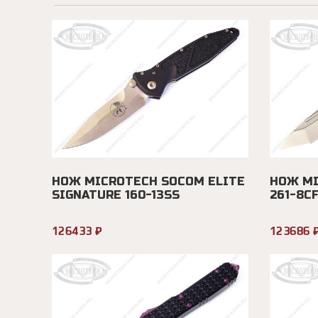
НОЖ MICROTECH SOCOM ELITE
НОЖ MI
SIGNATURE 160-13SS
261-8CF
126433 ₽
123686 