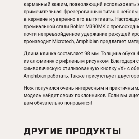
карманный зажим, позволяющий использовать это
примечательная: фрезерованный титан с небол
в кармане и уверенно его вытягивать. Настояща
премиальной стали Bohler M390MK с превосходно
почти непревзойденное удержание режущей кром
производит Microtech, Amphibian предлагает ма
Длина клинка составляет 98 мм. Толщина обуха 4
из алюминия с рифленым рисунком. Благодаря си
символическую стилизованную кнопку «X» с обе
Amphibian работать. Также присутствует двустор
Нож получился очень интересным и практичным, э
модель найдет своих поклонников. Если вы ище
вам обязательно понравится!
ДРУГИЕ ПРОДУКТЫ