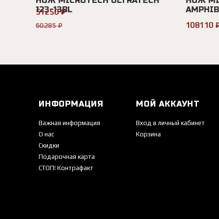
НОЖ MICROTECH ULTRATECH
НОЖ MI
123-13BL
AMPHIBI
51250 ₽
108110 
60285 ₽
ИНФОРМАЦИЯ
МОЙ АККАУНТ
Важная информация
Вход в личный кабинет
О нас
Корзина
Скидки
Подарочная карта
СТОП! Контрафакт