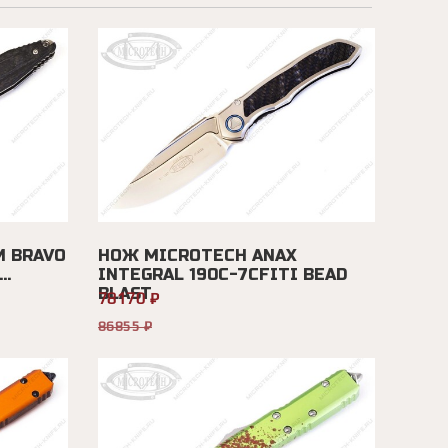
 BRAVO
НОЖ MICROTECH ANAX
..
INTEGRAL 190C-7CFITI BEAD
BLAST
78170 ₽
86855 ₽