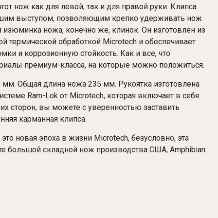
т нож как для левой, так и для правой руки. Клипса
ьшим выступом, позволяющим крепко удерживать нож
я изюминка ножа, конечно же, клинок. Он изготовлен из
й термической обработкой Microtech и обеспечивает
ки и коррозионную стойкость. Как и все, что
териалы премиум-класса, на которые можно положиться.
 мм. Общая длина ножа 235 мм. Рукоятка изготовлена ​​
стеме Ram-Lok от Microtech, которая включает в себя
их сторон, вы можете с уверенностью заставить
онняя карманная клипса.
то новая эпоха в жизни Microtech, безусловно, эта
те большой складной нож производства США, Amphibian