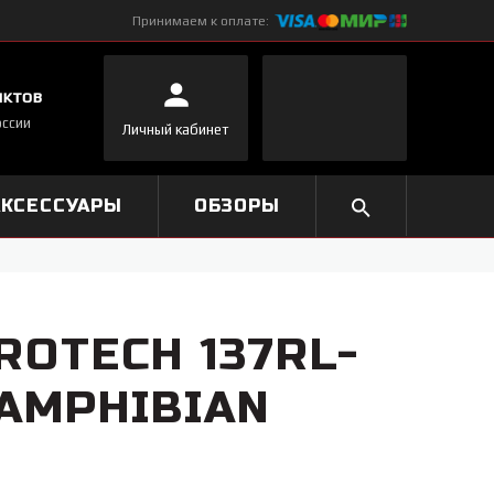
Принимаем к оплате:
нктов
оссии
Личный кабинет
АКСЕССУАРЫ
ОБЗОРЫ
ROTECH 137RL-
 AMPHIBIAN