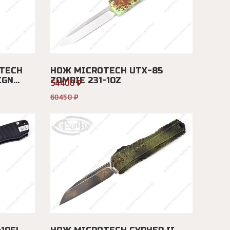
TECH
НОЖ MICROTECH UTX-85
N...
ZOMBIE 231-10Z
54400 ₽
60450 ₽