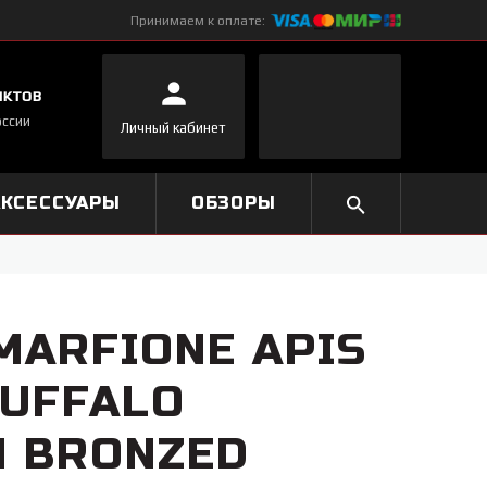
Принимаем к оплате:
нктов
оссии
Личный кабинет
АКСЕССУАРЫ
ОБЗОРЫ
MARFIONE APIS
UFFALO
M BRONZED