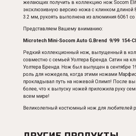
желающих получить в коллекцию нож Socom Eli
эксклюзивную версию ножа с клинком длиной 86
3.2 мм, рукоять выполнена из алюминия 6061 со в
Представляем Вашему вниманию:
Microtech Mini-Socom Auto G.Brend 9/99 154-C
Редкий коллекционный нож, выпущенный в коли
совместно с семьей Уолтера Бренда. Сатин на 
Уолтера Бренда. Нож был выпущен в сентябре 19
роль для ножедела, когда этими ножами Марфио
прокладывал путь на ножевой Олимп! После вып
более, что к выпуску ножей приложила руку сем
всем мире!
Великолепный костюмный нож для любителей р
ДРУГИЕ ПРОДУКТЫ