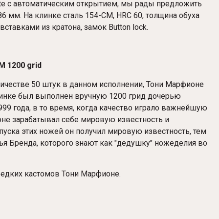
te с автоматическим открытием, мы рады предложить
 мм. На клинке сталь 154-CM, HRC 60, толщина обуха
ставками из кратона, замок Button lock.
M 1200 grid
честве 50 штук в данном исполнении, Тони Марфионе
клинке был выполнен вручную 1200 грид дочерью
99 года, в то время, когда качество играло важнейшую
не зарабатывал себе мировую известность и
уска этих ножей он получил мировую известность, тем
ья Бренда, которого знают как "дедушку" ножеделия во
едких кастомов Тони Марфионе.