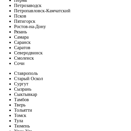
Пермь
Петрозаводск
Петропавловск-Камчатский
Псков
Пятигорск
Ростов-на-Дону
Рязань
Самара
Саранск
Саратов
Северодвинск
Смоленск
Сочи
Ставрополь
Старый Оскол
Сургут
Сызрань
Сыктывкар
Тамбов
Тверь
Тольятти
Томск
Тула
Тюмень