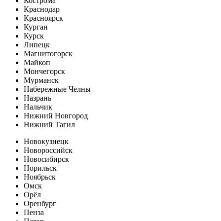
Кострома
Краснодар
Красноярск
Курган
Курск
Липецк
Магнитогорск
Майкоп
Мончегорск
Мурманск
Набережные Челны
Назрань
Нальчик
Нижний Новгород
Нижний Тагил
Новокузнецк
Новороссийск
Новосибирск
Норильск
Ноябрьск
Омск
Орёл
Оренбург
Пенза