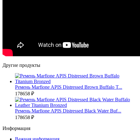
Другие продукты
Ремень Marfione APIS Distressed Brown Buffalo T...
178658 ₽
Ремень Marfione APIS Distressed Black Water Buf...
178658 ₽
Информация
Важная информация