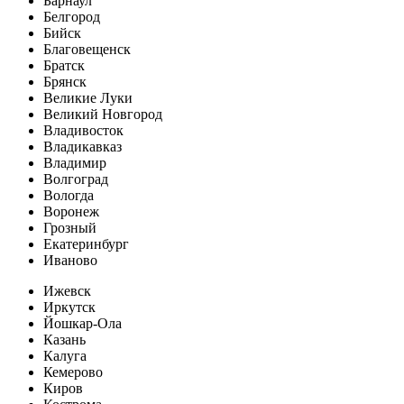
Барнаул
Белгород
Бийск
Благовещенск
Братск
Брянск
Великие Луки
Великий Новгород
Владивосток
Владикавказ
Владимир
Волгоград
Вологда
Воронеж
Грозный
Екатеринбург
Иваново
Ижевск
Иркутск
Йошкар-Ола
Казань
Калуга
Кемерово
Киров