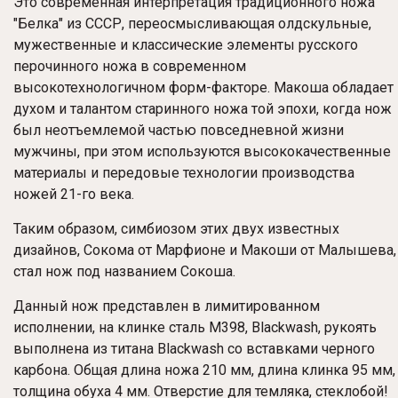
Это современная интерпретация традиционного ножа
"Белка" из СССР, переосмысливающая олдскульные,
мужественные и классические элементы русского
перочинного ножа в современном
высокотехнологичном форм-факторе. Макоша обладает
духом и талантом старинного ножа той эпохи, когда нож
был неотъемлемой частью повседневной жизни
мужчины, при этом используются высококачественные
материалы и передовые технологии производства
ножей 21-го века.
Таким образом, симбиозом этих двух известных
дизайнов, Сокома от Марфионе и Макоши от Малышева,
стал нож под названием Сокоша.
Данный нож представлен в лимитированном
исполнении, на клинке сталь M398, Blackwash, рукоять
выполнена из титана Blackwash со вставками черного
карбона.
Общая длина ножа 210 мм, длина клинка 95 мм,
толщина обуха 4 мм. Отверстие для темляка, стеклобой!