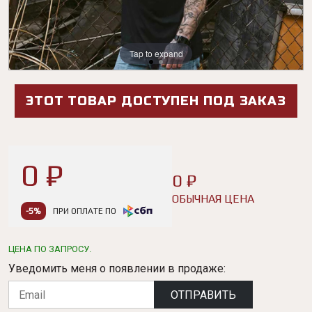
Tap to expand
Tap to expand
ЭТОТ ТОВАР ДОСТУПЕН ПОД ЗАКАЗ
0 ₽
0 ₽
ОБЫЧНАЯ ЦЕНА
-5%
ПРИ ОПЛАТЕ ПО
ЦЕНА ПО ЗАПРОСУ.
Уведомить меня о появлении в продаже:
ОТПРАВИТЬ